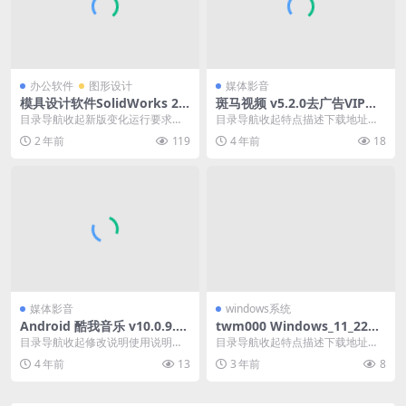
办公软件
图形设计
媒体影音
模具设计软件SolidWorks 20
斑马视频 v5.2.0去广告VIP版_
24 SP5.0 Full Premium x64
安卓影视应用
目录导航收起新版变化运行要求特
目录导航收起特点描述下载地址目
点描述下载地址目录导航收起新版
录导航收起特点描述下载地址斑马
2 年前
119
4 年前
18
变化运行要求特点描述...
视频app是一款免费...
媒体影音
windows系统
Android 酷我音乐 v10.0.9.0
twm000 Windows_11_22H2
VIP版
(22621.1413)
目录导航收起修改说明使用说明软
目录导航收起特点描述下载地址目
件截图下载地址目录导航收起修改
录导航收起特点描述下载地址微软
4 年前
13
3 年前
8
说明使用说明软件截图...
Win11 22H2...