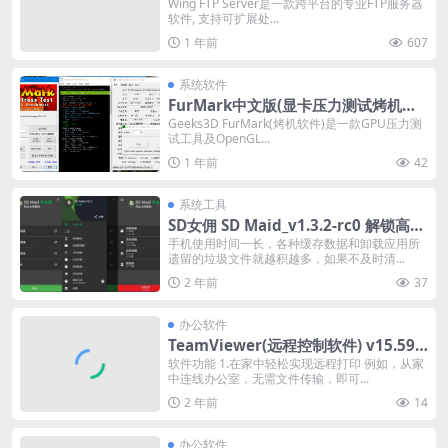
改企业版
Wing FTP Server是一款跨平台的专业FTP服务器
软件, 支持可扩展处...
1 年前
607
系统软件
FurMark中文版(显卡压力测试烤机软
件)v1.39.1.0
Geeks3D FurMark(烤机软件)是一款GPU压力测
试工具及OpenGL...
1 年前
42
系统工具
SD女佣 SD Maid_v1.3.2-rc0 解锁高级
版
手机使用时间一长，各种缓存数据和卸载应用所
遗留的垃圾文件就越积越多，如果不及时清...
2 年前
37
办公软件
TeamViewer(远程控制软件) v15.59.3
官方绿色版
软件功能 1.在家中轻松实现远程打印 例如，从家
中连线办公室，无需文件传输，即可...
2 年前
14
办公软件