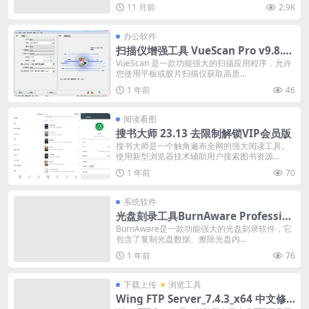
11 月前
2.9K
办公软件
扫描仪增强工具 VueScan Pro v9.8.46
专业版
VueScan 是一款功能强大的扫描应用程序，允许
您使用平板或胶片扫描仪获取高质...
1 年前
46
阅读看图
搜书大师 23.13 去限制解锁VIP会员版
搜书大师是一个触角遍布全网的强大阅读工具。
使用新型浏览器技术辅助用户搜索图书资源...
1 年前
70
系统软件
光盘刻录工具BurnAware Profession
al 18.7.0 中文修改版
BurnAware是一款功能强大的光盘刻录软件，它
包含了复制光盘数据、擦除光盘内...
1 年前
76
下载上传
浏览工具
Wing FTP Server_7.4.3_x64 中文修