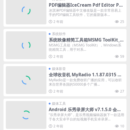
PDF编辑器IceCream Pdf Editor Pro
_v3.27_修改便携版
冰淇淋PDF编辑器中文修改版是一款非常容易上
手的PDF编辑工具软件，它的最新版本...
2 年前
25
系统软件
系统映像精简工具箱MSMG ToolKit_v
13.7中文版
MSMG工具箱（MSMG ToolKit），Windows系
统精简工具，用于对系...
2 年前
59
媒体影音
全球收音机 MyRadio 1.1.87.0315 解
锁VIP版
MyRadio是一款免费收听广播的应用，可以收听
来自世界各国的50000多个广播...
2 年前
27
媒体工具
Android 乐秀录屏大师 v7.1.5.0 会员
修改版
“乐秀录屏大师”，是乐秀视频编辑器旗下一款适用
于各大安卓平台的短视频手机安卓录屏...
2 年前
10