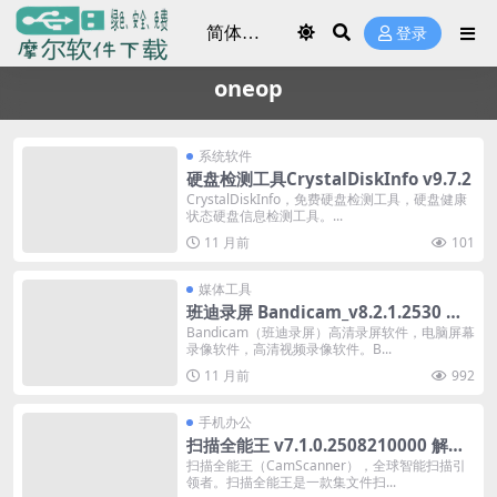
登录
oneop
系统软件
硬盘检测工具CrystalDiskInfo v9.7.2
CrystalDiskInfo，免费硬盘检测工具，硬盘健康
状态硬盘信息检测工具。...
11 月前
101
媒体工具
班迪录屏 Bandicam_v8.2.1.2530 修
改便携版
Bandicam（班迪录屏）高清录屏软件，电脑屏幕
录像软件，高清视频录像软件。B...
11 月前
992
手机办公
扫描全能王 v7.1.0.2508210000 解锁
收费版
扫描全能王（CamScanner），全球智能扫描引
领者。扫描全能王是一款集文件扫...