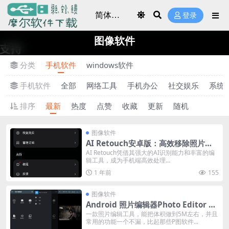
登录
图像软件
分类
手机软件
windows软件
手机软件
全部
网络工具
手机办公
社交娱乐
系统
排序
最新
热度
点赞
收藏
更新
随机
图像软件
AI Retouch安卓版：高效移除照片杂
物神器 (v1.254.66 去广告解锁版)
AI Retouch凭借其强大的AI识别能力和丰富的编
辑工具，成为手机端高效处理...
1 年前
155
图像软件
Android 照片编辑器Photo Editor v1
1.4 修改版
一款照片编辑工具，能把体积做到5M左右，并且
常用的功能一个不漏，比起那些P图软件...