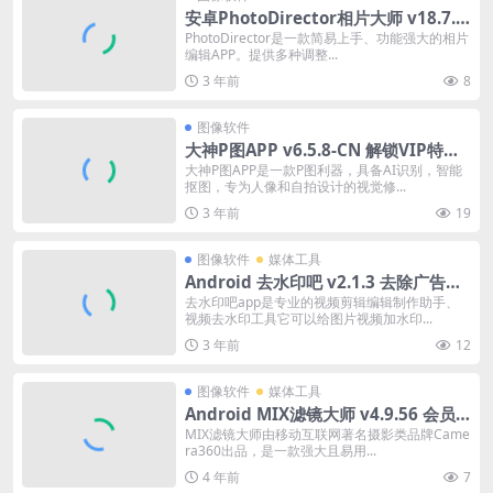
安卓PhotoDirector相片大师 v18.7.5
解锁高级版
PhotoDirector是一款简易上手、功能强大的相片
编辑APP。提供多种调整...
3 年前
8
图像软件
大神P图APP v6.5.8-CN 解锁VIP特权
专业版
大神P图APP是一款P图利器，具备AI识别，智能
抠图，专为人像和自拍设计的视觉修...
3 年前
19
图像软件
媒体工具
Android 去水印吧 v2.1.3 去除广告会
员修改版
去水印吧app是专业的视频剪辑编辑制作助手、
视频去水印工具它可以给图片视频加水印...
3 年前
12
图像软件
媒体工具
Android MIX滤镜大师 v4.9.56 会员
修改版
MIX滤镜大师由移动互联网著名摄影类品牌Came
ra360出品，是一款强大且易用...
4 年前
7