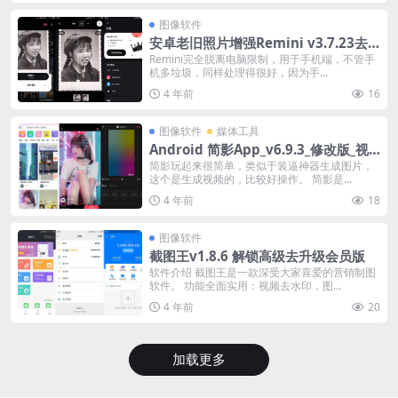
图像软件
安卓老旧照片增强Remini v3.7.23去
广告增强版
Remini完全脱离电脑限制，用于手机端，不管手
机多垃圾，同样处理得很好，因为手...
4 年前
16
图像软件
媒体工具
Android 简影App_v6.9.3_修改版_视
频生成神器
简影玩起来很简单，类似于装逼神器生成图片，
这个是生成视频的，比较好操作。 简影是...
4 年前
18
图像软件
截图王v1.8.6 解锁高级去升级会员版
软件介绍 截图王是一款深受大家喜爱的营销制图
软件。 功能全面实用：视频去水印，图...
4 年前
20
加载更多