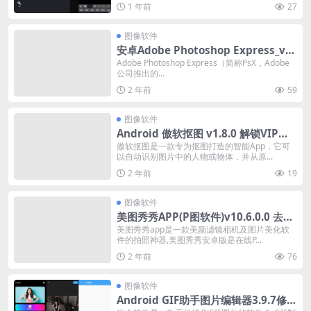
1 年前
27
图像软件
安卓Adobe Photoshop Express_v1
7.0.274 b1961_高级版
Adobe Photoshop Express（简称PsX，Adobe
公司推出的...
2 年前
59
图像软件
Android 傲软抠图 v1.8.0 解锁VIP会
员修改版
傲软抠图是一款专为抠图打造的智能App，它可
以自动识别图片中的人物或物体，并从原...
2 年前
19
图像软件
美图秀秀APP(P图软件)v10.6.0.0 去广
告修改版
美图秀秀app是一款美颜滤镜相机及图片美化软
件的拍照神器,美图秀秀安卓版是在线P...
2 年前
76
图像软件
Android GIF助手图片编辑器3.9.7修改