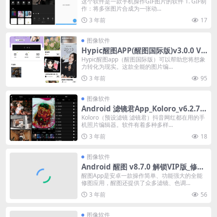
版
这个软件是一款手机操作GIF图片的软件 1. GIF制
作：将多张图片合成为一张动...
3 年前
17
图像软件
Hypic醒图APP(醒图国际版)v3.0.0 Vi
p修改版
Hypic醒图app（醒图国际版）可以帮助您将想象
力转化为现实。这款全能的图片编...
3 年前
95
图像软件
Android 滤镜君App_Koloro_v6.2.7_
解锁高级版
Koloro（预设滤镜 滤镜君）抖音网红都在用的手
机照片编辑器。软件有着多种多样...
3 年前
18
图像软件
Android 醒图 v8.7.0 解锁VIP版_修出
高级美
醒图App是安卓一款操作简单、功能强大的全能
修图应用，醒图还提供了众多滤镜、色调...
3 年前
56
图像软件