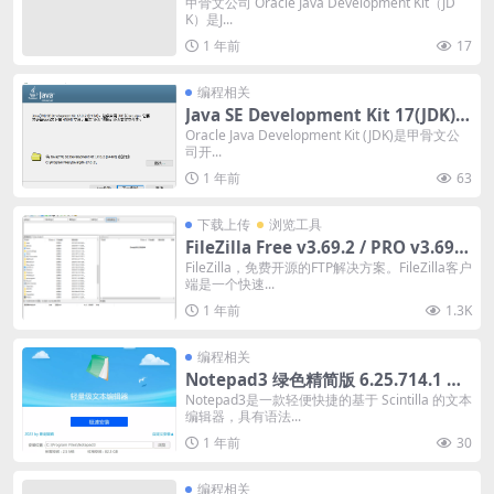
8.0.461
甲骨文公司 Oracle Java Development Kit（JD
K）是J...
1 年前
17
编程相关
Java SE Development Kit 17(JDK)_v
17.0.16
Oracle Java Development Kit (JDK)是甲骨文公
司开...
1 年前
63
下载上传
浏览工具
FileZilla Free v3.69.2 / PRO v3.69.3
正式版
FileZilla，免费开源的FTP解决方案。FileZilla客户
端是一个快速...
1 年前
1.3K
编程相关
Notepad3 绿色精简版 6.25.714.1 正
式版 /6.25 / 6.24 / 6.23 / 5.21
Notepad3是一款轻便快捷的基于 Scintilla 的文本
编辑器，具有语法...
1 年前
30
编程相关