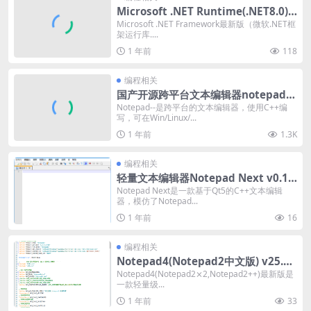
Microsoft .NET Runtime(.NET8.0) v
8.0.18
Microsoft .NET Framework最新版（微软.NET框
架运行库....
1 年前
118
编程相关
国产开源跨平台文本编辑器notepad--
v3.4
Notepad--是跨平台的文本编辑器，使用C++编
写，可在Win/Linux/...
1 年前
1.3K
编程相关
轻量文本编辑器Notepad Next v0.12
中文绿色版
Notepad Next是一款基于Qt5的C++文本编辑
器，模仿了Notepad...
1 年前
16
编程相关
Notepad4(Notepad2中文版) v25.06
r5696
Notepad4(Notepad2⨯2,Notepad2++)最新版是
一款轻量级...
1 年前
33