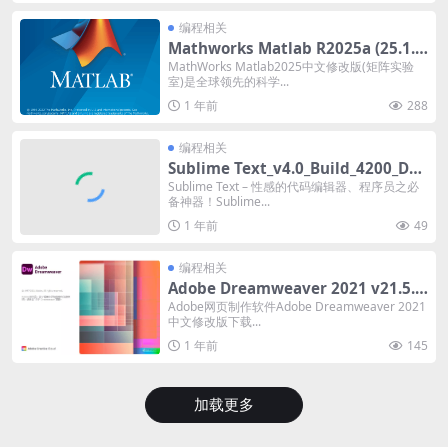
编程相关
Mathworks Matlab R2025a (25.1.
0) Crack
MathWorks Matlab2025中文修改版(矩阵实验
室)是全球领先的科学...
1 年前
288
编程相关
Sublime Text_v4.0_Build_4200_Dev
修改版
Sublime Text – 性感的代码编辑器、程序员之必
备神器！Sublime...
1 年前
49
编程相关
Adobe Dreamweaver 2021 v21.5.0
修改版
Adobe网页制作软件Adobe Dreamweaver 2021
中文修改版下载...
1 年前
145
加载更多