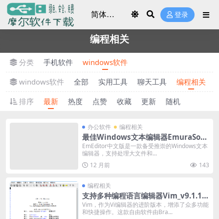
登录
编程相关
分类
手机软件
windows软件
windows软件
全部
实用工具
聊天工具
编程相关
排序
最新
热度
点赞
收藏
更新
随机
办公软件
编程相关
最佳Windows文本编辑器EmuraSoft
_EmEditor_Professional v25.3.0 绿
EmEditor中文版是一款备受推崇的Windows文本
编辑器，支持处理大文件和...
色版
12 月前
143
编程相关
支持多种编程语言编辑器Vim_v9.1.16
46 中文绿色版
Vim，作为Vi编辑器的进阶版本，增添了众多功能
和快捷操作。这款自由软件由Bra...