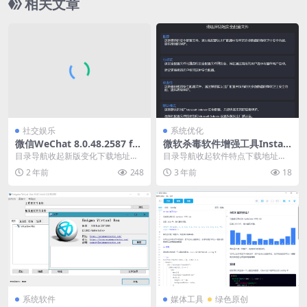
相关文章
社交娱乐
系统优化
微信WeChat 8.0.48.2587 for
微软杀毒软件增强工具Install
Google Play微信谷歌版
DefenderUI v1.16
目录导航收起新版变化下载地址目
目录导航收起软件特点下载地址目
录导航收起新版变化下载地址微信
录导航收起软件特点下载地址Defe
2 年前
248
3 年前
18
WeChat，当今...
nderUI 是...
系统软件
媒体工具
绿色原创