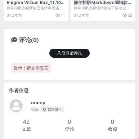
Enigma Virtual Box_11.10.2
微信排版Markdown编辑软件
0241106 汉化去广告版
_MDX Notes (原 MDX Edito
目录导航收起新版变化特点描述下
目录导航收起软件特点下载地址目
r) v1.0.3
载地址目录导航收起新版变化特点
录导航收起软件特点下载地址MDX
2 年前
11
2 年前
32
描述下载地址Enig...
Editor是一...
评论(0)
登录后评论
提示：请文明发言
作者信息
oneop
等级
普通用户
42
0
0
文章
评论
收藏