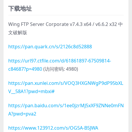
下载地址
Wing FTP Server Corporate v7.4.3 x64 / v6.6.2 x32 中
文破解版
https://pan.quark.cn/s/2126c8d52888
https://url97.ctfile.com/d/61861897-67509814-
c84687?p=4980
(访问密码: 4980)
https://pan.xunlei.com/s/VOQ3HXGNWgP9dP95bXL
V__58A1?pwd=mbxi#
https://pan.baidu.com/s/1ee0jzrMJ5xXF9ZNNe0mFN
A?pwd=pva2
https://www.123912.com/s/OG5A-B5JWA