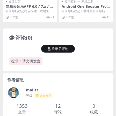
媒体影音
应用软件
系统工具
网易云音乐APP 6.0 / 7.x / 8.
Android One Booster Pro v
x 大喇叭β_3.5.1
2.0.1.0 会员修改版
目录导航收起特点描述下载地址目
目录导航收起下载地址目录导航收
录导航收起特点描述下载地址网易
起下载地址One Booster是一个强
4 年前
21
4 年前
10
云音乐歌单数量大、种...
大的手机加...
评论(0)
登录后评论
提示：请文明发言
作者信息
malltt
等级
永久会员
1353
12
0
文章
评论
收藏