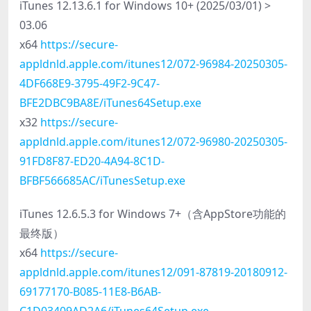
iTunes 12.13.6.1 for Windows 10+ (2025/03/01) >
03.06
x64
https://secure-
appldnld.apple.com/itunes12/072-96984-20250305-
4DF668E9-3795-49F2-9C47-
BFE2DBC9BA8E/iTunes64Setup.exe
x32
https://secure-
appldnld.apple.com/itunes12/072-96980-20250305-
91FD8F87-ED20-4A94-8C1D-
BFBF566685AC/iTunesSetup.exe
iTunes 12.6.5.3 for Windows 7+（含AppStore功能的
最终版）
x64
https://secure-
appldnld.apple.com/itunes12/091-87819-20180912-
69177170-B085-11E8-B6AB-