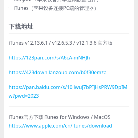
﹂iTunes（苹果设备连接PC端的管理器）
下载地址
iTunes v12.13.6.1 / v12.6.5.3 / v12.1.3.6 官方版
https://123pan.com/s/A6cA-mNHJh
https://423down.lanzouo.com/b0f30emza
https://pan.baidu.com/s/10jiwuj7bPIjHsPRW9DpIM
w?pwd=2023
iTunes官方下载iTunes for Windows / MacOS
https://www.apple.com/cn/itunes/download