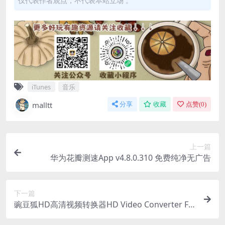
仅代表作者观点，不代表本站立场 。
iTunes
音乐
malltt
分享
收藏
点赞(
0
)
上一篇
华为花瓣测速App v4.8.0.310 免费纯净无广告
下一篇
豌豆狐HD高清视频转换器HD Video Converter Fa
ctory PRO_v27.9