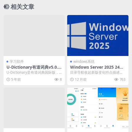
相关文章
学习软件
windows系统
U-Dictionary有道词典v5.0.1
Windows Server 2025 24H2
7去广告国际版
(26100.4946)
U-Dictionary是有道词典国际版，
目录导航收起新版变化特点描述下
是一款免费的英语词典和翻译软
载地址目录导航收起新版变化特点
5 年前
8
12 月前
763
件，随时随...
描述下载地址Wind...