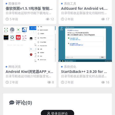
图像软件
系统工具
傲软抠图v1.5.1纯净版 智能抠
AdGuard for Android v4.7.
图神器
1 Stable(v4.7.179.0)广告拦
目录导航收起软件功能下载地址目
目录导航收起新版变化功能特性注
截软件
录导航收起软件功能下载地址傲软
意事项特点描述下载地址目录导航
5 年前
12
2 年前
17
抠图是一款功能十分强...
收起新版变化功能特性...
网络浏览
系统优化
Android Kiwi浏览器APP_v1
StartIsBack++ 2.9.20 for Wi
24.0.6327.4.0 官方正式版
n10中文修改版
目录导航收起功能介绍新版变化下
目录导航收起新版变化特点描述系
载地址目录导航收起功能介绍新版
统要求下载地址目录导航收起新版
2 年前
8
2 年前
16
变化下载地址Kiwi...
变化特点描述系统要求...
评论(0)
登录后评论