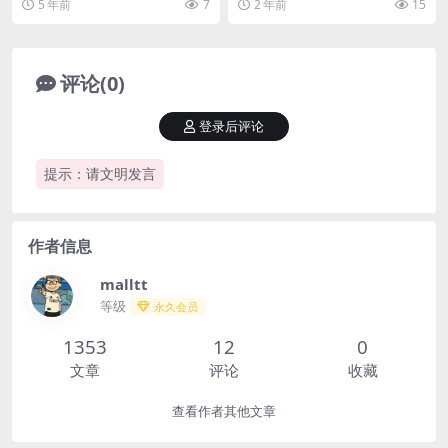
5 年前
7
2 年前
15
器...
是一个主要由...
评论(0)
登录后评论
提示：请文明发言
作者信息
malltt
等级
永久会员
1353
12
0
文章
评论
收藏
查看作者其他文章