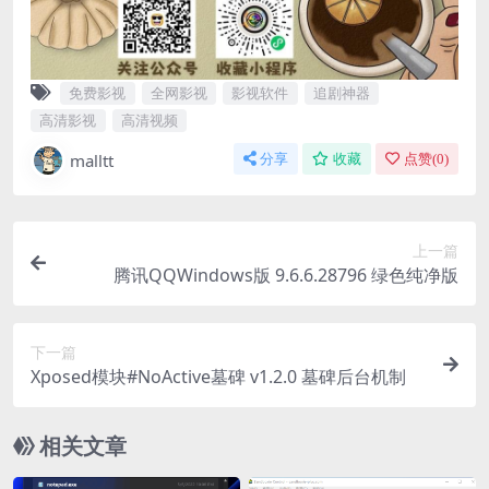
免费影视
全网影视
影视软件
追剧神器
高清影视
高清视频
malltt
分享
收藏
点赞(
0
)
上一篇
腾讯QQWindows版 9.6.6.28796 绿色纯净版
下一篇
Xposed模块#NoActive墓碑 v1.2.0 墓碑后台机制
相关文章