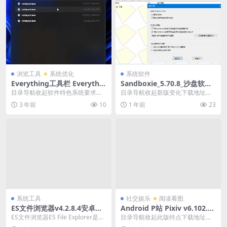
浏览工具
系统优化
系统软件
Everything工具栏 Everythin
Sandboxie_5.70.8_沙盘软件
gToolbar v1.3.1
经典版及增强版1.15.8
目录导航收起软件特色系统要求更
目录导航收起新版变化下载地址目
新日志下载地址目录导航收起软件
录导航收起新版变化下载地址菜鸟
3 年前
10
1 年前
23
特色系统要求更新日志...
高手裸奔工具沙盘Sa...
系统工具
社交娱乐
阅读看图
ES文件浏览器v4.2.8.4安卓高
Android P站 Pixiv v6.102.0
级版
去除广告纯净版
ES文件浏览器ES File Explorer是一
目录导航收起此版特点下载地址目
款安卓系统中元老级的文件管理
录导航收起此版特点下载地址Pixiv