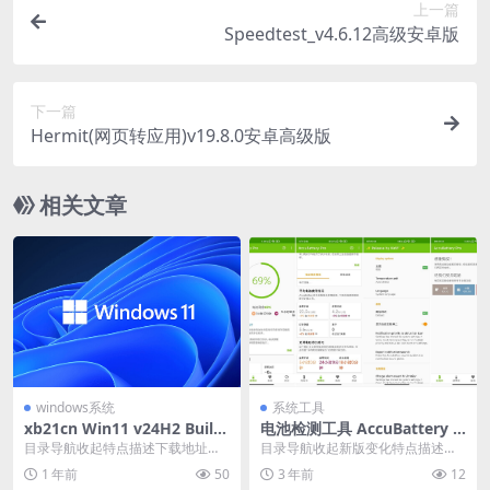
上一篇
Speedtest_v4.6.12高级安卓版
下一篇
Hermit(网页转应用)v19.8.0安卓高级版
相关文章
windows系统
系统工具
xb21cn Win11 v24H2 Build
电池检测工具 AccuBattery P
26200.5603.1
ro v2.1.2 精准电量
目录导航收起特点描述下载地址目
目录导航收起新版变化特点描述下
录导航收起特点描述下载地址xb21
载地址目录导航收起新版变化特点
1 年前
50
3 年前
12
cn精简Win1...
描述下载地址Accu...