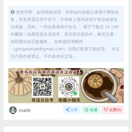
免责声明：如无特殊说明，则本站内容默认来源于网络采
集，所有资源仅用于学习，不得将上述内容用于商业或者非
法用途，否则，一切后果请用户自负 。 请于下载后 24 小时
内删除！如果您喜欢该程序，请支持正版软件，购买注册，
得到更好的正版服务 。 如有侵权请邮件
（gongxianqw@gmail.com）与我们联系下架处理 。 本文
仅代表作者观点，不代表本站立场 。
malltt
分享
收藏
点赞(
0
)