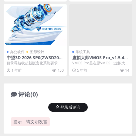
办公软件
图形设计
系统工具
中望3D 2026 SP0(ZW3D2026
虚拟大师VMOS Pro_v1.5.4安
中文版)中文修改版
卓版
目录导航收起新版变化系统要求下
VMOS Pro是在原VMOS（虚拟大
载地址目录导航收起新版变化系统
师）团队做出了颠覆性的更新。这
1 年前
150
5 年前
14
要求下载地址中望3D...
次我们将会提...
评论(0)
登录后评论
提示：请文明发言