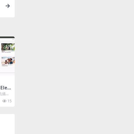
Ele
.0
点描述
航收起
15
..