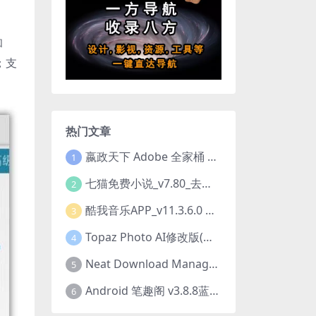
和
容；支
热门文章
嬴政天下 Adobe 全家桶 2020.2021.2022.2023.2024.2025大师版（2025年08月版 ）
1
七猫免费小说_v7.80_去除广告解锁VIP会员版
2
酷我音乐APP_v11.3.6.0 去广告修改豪华VIP版
3
Topaz Photo AI修改版(图片降噪软件) v4.0.3
4
Neat Download Manager 1.4.10中文版NDM下载器简称NDM
5
Android 笔趣阁 v3.8.8蓝色/1.0.6 /2.7.7去广告完美版
6