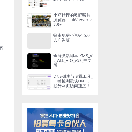
小巧精悍的数码照片
浏览器 | bkViewer v
7.9e
蜂毒免费小说v4.5.0
去广告版
缩
全能激活脚本 KMS_V
L_ALL_AIO_v52_中文
版
DNS测速与设置工具_
一键检测最快DNS，
提升网页访问速度！