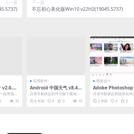
上一篇
下一篇
.5737)
不忘初心美化版Win10 v22H2(19045.5737)
应用软件
图形设计
 v2.0.0
Android 中国天气 v8.4.3
Adobe Photoshop 
免登陆去广告纯净版
ments 2024_v24.3
 就是一款界面简
目录导航收起软件功能下载地址
目录导航收起新版变化特
droid
目录导航收起软件功能下载地址
系统要求下载地址目录导
0
35
4 年前
0
0
19
2 年前
0
0
中国天气客户端(包名：c...
新版变化特点描述系统要求.