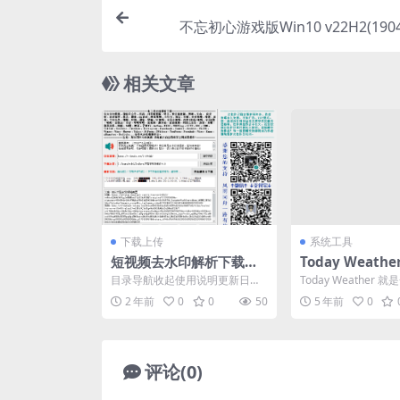
不忘初心游戏版Win10 v22H2(19045
相关文章
下载上传
系统工具
短视频去水印解析下载工
Today Weather
具_侠客短视频解析v5.0
去广告高级版
目录导航收起使用说明更新日志
Today Weather
下载地址目录导航收起使用说明
约美观，数据全面的 An
2 年前
0
0
50
5 年前
0
更新日志下载地址本工具支...
天...
评论(0)