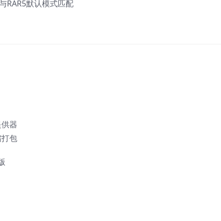
与RAR5默认模式匹配
提供器
缩打包
版