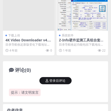
下载上传
系统软件
4K Video Downloader v4.2
Z-Info硬件监测工具组合套装
0.2_Build_4840
v1.0.45.49 便携版
目录导航收起新版变化下载地址目
目录导航收起功能包括下载地址目
录导航收起新版变化下载地址4K Vi
录导航收起功能包括下载地址Z-Inf
4 年前
0
1 年前
22
deo Dow...
o是一款全面的...
评论(0)
登录后评论
提示：请文明发言
作者信息