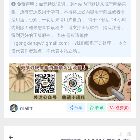
免责声明：如无特殊说明，则本站内容默认来源于网络采
集，所有资源仅用于学习，不得将上述内容用于商业或者非
法用途，否则，一切后果请用户自负 。 请于下载后 24 小时
内删除！如果您喜欢该程序，请支持正版软件，购买注册，
得到更好的正版服务 。 如有侵权请邮件
（gongxianqw@gmail.com）与我们联系下架处理 。 本文
仅代表作者观点，不代表本站立场 。
malltt
分享
收藏
点赞(
0
)
上一篇