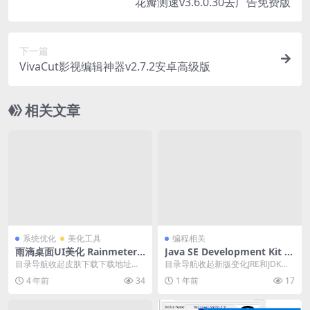
花瓣测速v3.6.0.30去广告免费版
下一篇
VivaCut影视编辑神器v2.7.2安卓高级版
相关文章
系统优化
美化工具
编程相关
雨滴桌面UI美化 Rainmeter v
Java SE Development Kit 8
4.5.16 官方安装版
(JDK) v8.0.461
目录导航收起皮肤下载下载地址目
目录导航收起新版变化JRE和JDK的
录导航收起皮肤下载下载地址雨滴
区别？JAVA环境变量配置：下载地
4 年前
34
1 年前
17
桌面，是一款强大的W...
址目录导航...