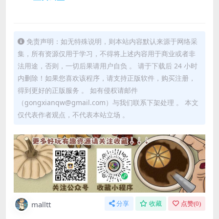
免责声明：如无特殊说明，则本站内容默认来源于网络采
集，所有资源仅用于学习，不得将上述内容用于商业或者非
法用途，否则，一切后果请用户自负 。 请于下载后 24 小时
内删除！如果您喜欢该程序，请支持正版软件，购买注册，
得到更好的正版服务 。 如有侵权请邮件
（gongxianqw@gmail.com）与我们联系下架处理 。 本文
仅代表作者观点，不代表本站立场 。
malltt
分享
收藏
点赞(
0
)