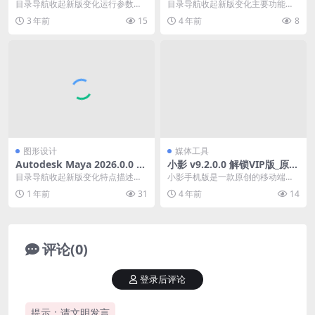
3.31 发布
中文注册便携版
目录导航收起新版变化运行参数注
目录导航收起新版变化主要功能下
意事项下载地址目录导航收起新版
载地址目录导航收起新版变化主要
3 年前
15
4 年前
8
变化运行参数注意事项...
功能下载地址IcoF...
图形设计
媒体工具
Autodesk Maya 2026.0.0 x6
小影 v9.2.0.0 解锁VIP版_原创
4_玛雅2026中文修改版
短视频编辑应用
目录导航收起新版变化特点描述系
小影手机版是一款原创的移动端短
统要求下载地址目录导航收起新版
视频拍摄制作App。这款原创视频
1 年前
31
4 年前
14
变化特点描述系统要求...
合成工具及视频剪辑...
评论(0)
登录后评论
提示：请文明发言