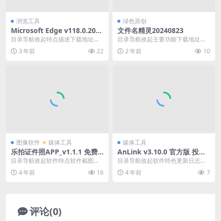
浏览工具
绿色原创
Microsoft Edge v118.0.208
文件名精灵20240823
8.69 便携增强版
目录导航收起特点描述下载地址目
目录导航收起主要功能下载地址目
录导航收起特点描述下载地址Micro
录导航收起主要功能下载地址文件
3 年前
22
2 年前
10
soft Ed...
名精灵2024是一款...
图像软件
媒体工具
媒体工具
乐拍证件照APP_v1.1.1 免费
AnLink v3.10.0 官方版 投屏
制作证件照的神器
镜像多屏协同工具
目录导航收起软件特点软件截图下
目录导航收起软件特色更新日志下
载地址目录导航收起软件特点软件
载地址目录导航收起软件特色更新
4 年前
16
4 年前
7
截图下载地址乐拍证件...
日志下载地址Anli...
评论(0)