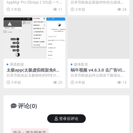
5.31直装高级版
ble_解锁增强版原生桌面版
AppMgr Pro III(App 2 SD)是一个
目录导航收起新版特性特点描述下
全新设计的新一代应用，冻结...
载地址目录导航收起新版特性特点
5 年前
11
3 年前
24
描述下载地址Nova...
系统框架
媒体影音
太极app(太极虚拟框架免ROO
蜗牛视频 v4.6.3.0 去广告VIP
T)10.4.6正式版
版_安卓影视应用
目录导航收起太极独有的特性什么
目录导航收起特点描述下载地址目
是太极·阳？与太极·阴区别？新版变
录导航收起特点描述下载地址蜗牛
3 年前
25
4 年前
13
化下载地址目录导...
视频app是一款免费...
评论(0)
登录后评论
提示：请文明发言