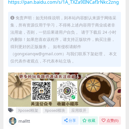
https://pan.baidu.com/s/1A_TXZa9IINCafIrNkc2zng
免责声明：如无特殊说明，则本站内容默认来源于网络采
集，所有资源仅用于学习，不得将上述内容用于商业或者非
法用途，否则，一切后果请用户自负 。 请于下载后 24 小时
内删除！如果您喜欢该程序，请支持正版软件，购买注册，
得到更好的正版服务 。 如有侵权请邮件
（gongxianqw@gmail.com）与我们联系下架处理 。 本文
仅代表作者观点，不代表本站立场 。
Xposed框架
Xposed模块
应用双开
malltt
分享
收藏
点赞(
0
)