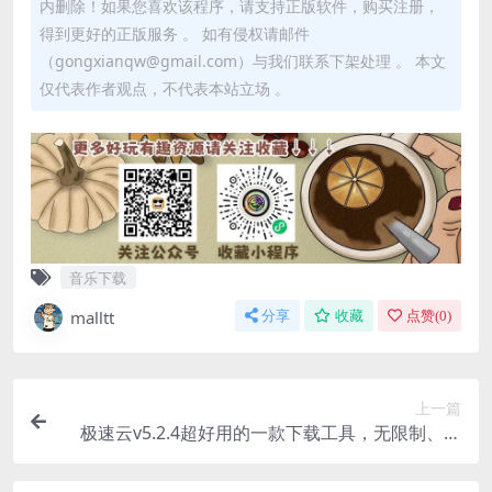
内删除！如果您喜欢该程序，请支持正版软件，购买注册，
得到更好的正版服务 。 如有侵权请邮件
（gongxianqw@gmail.com）与我们联系下架处理 。 本文
仅代表作者观点，不代表本站立场 。
音乐下载
malltt
分享
收藏
点赞(
0
)
上一篇
极速云v5.2.4超好用的一款下载工具，无限制、速
度快