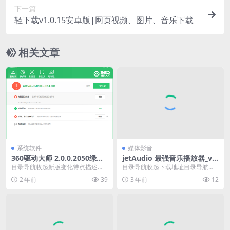
下一篇
轻下载v1.0.15安卓版|网页视频、图片、音乐下载
相关文章
系统软件
媒体影音
360驱动大师 2.0.0.2050绿色
jetAudio 最强音乐播放器_v1
版单文件
2.1.0_解锁所有音效
目录导航收起新版变化特点描述下
目录导航收起下载地址目录导航收
载地址目录导航收起新版变化特点
起下载地址jetAudio HD Music Pl...
2 年前
39
3 年前
12
描述下载地址360驱...