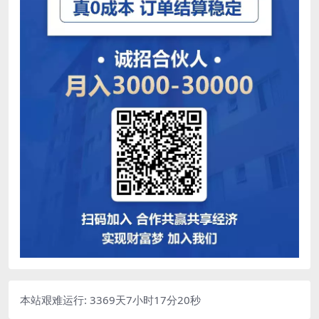
本站艰难运行: 3369天7小时17分21秒