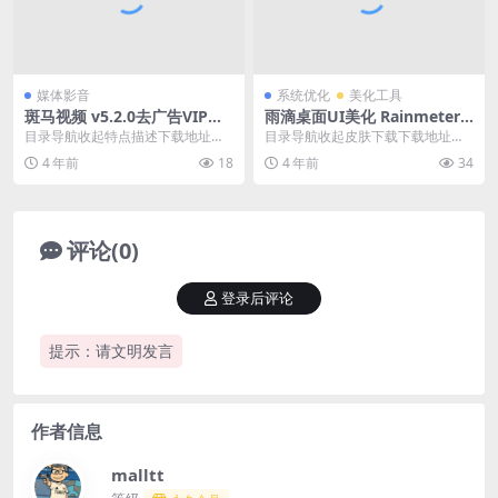
媒体影音
系统优化
美化工具
斑马视频 v5.2.0去广告VIP版_
雨滴桌面UI美化 Rainmeter v
安卓影视应用
4.5.16 官方安装版
目录导航收起特点描述下载地址目
目录导航收起皮肤下载下载地址目
录导航收起特点描述下载地址斑马
录导航收起皮肤下载下载地址雨滴
4 年前
18
4 年前
34
视频app是一款免费...
桌面，是一款强大的W...
评论(0)
登录后评论
提示：请文明发言
作者信息
malltt