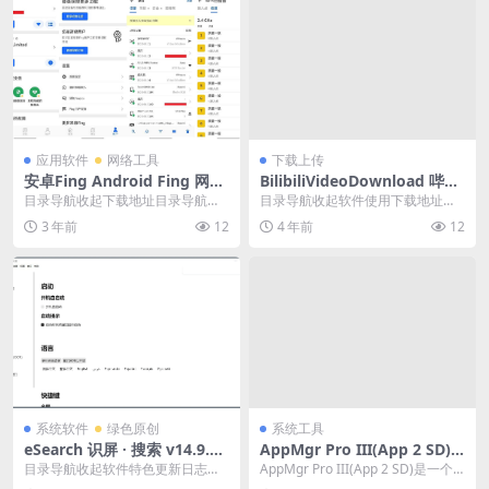
应用软件
网络工具
下载上传
安卓Fing Android Fing 网络
BilibiliVideoDownload 哔哩
扫描仪 v12.6.0 去广告版
哔哩视频下载 v3.3.2
目录导航收起下载地址目录导航收
目录导航收起软件使用下载地址目
起下载地址Fing是一款全球领先的
录导航收起软件使用下载地址跨平
3 年前
12
4 年前
12
网络扫描工具，帮...
台下载哔哩哔哩（bi...
系统软件
绿色原创
系统工具
eSearch 识屏 · 搜索 v14.9.0
AppMgr Pro III(App 2 SD)v
中文绿色版
5.31直装高级版
目录导航收起软件特色更新日志下
AppMgr Pro III(App 2 SD)是一个
载链接目录导航收起软件特色更新
全新设计的新一代应用，冻结...