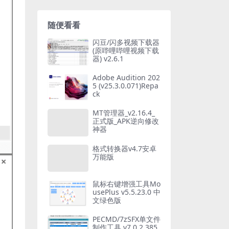
随便看看
闪豆/闪多视频下载器
(原哔哩哔哩视频下载
器) v2.6.1
Adobe Audition 202
5 (v25.3.0.071)Repa
ck
MT管理器_v2.16.4_
正式版_APK逆向修改
神器
格式转换器v4.7安卓
万能版
鼠标右键增强工具Mo
usePlus v5.5.23.0 中
文绿色版
PECMD/7zSFX单文件
制作工具 v7.0.2.385