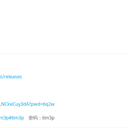
s/releases
UmLNCkeCuy3dA?pwd=6q2w
=6m3p#6m3p
密码：6m3p