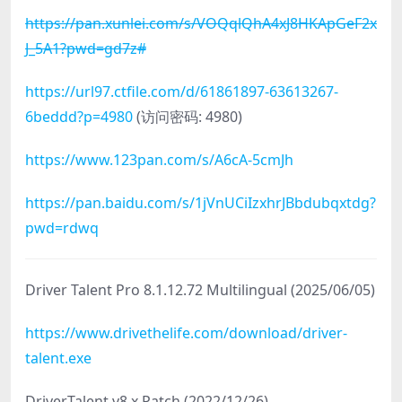
https://pan.xunlei.com/s/VOQqlQhA4xJ8HKApGeF2x
J_5A1?pwd=gd7z#
https://url97.ctfile.com/d/61861897-63613267-
6beddd?p=4980
(访问密码: 4980)
https://www.123pan.com/s/A6cA-5cmJh
https://pan.baidu.com/s/1jVnUCiIzxhrJBbdubqxtdg?
pwd=rdwq
Driver Talent Pro 8.1.12.72 Multilingual (2025/06/05)
https://www.drivethelife.com/download/driver-
talent.exe
DriverTalent v8.x Patch (2022/12/26)