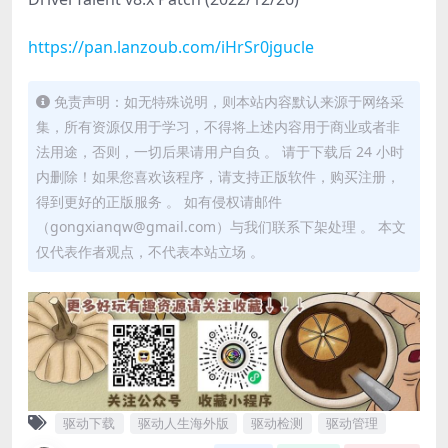
https://pan.lanzoub.com/iHrSr0jgucle
免责声明：如无特殊说明，则本站内容默认来源于网络采
集，所有资源仅用于学习，不得将上述内容用于商业或者非
法用途，否则，一切后果请用户自负 。 请于下载后 24 小时
内删除！如果您喜欢该程序，请支持正版软件，购买注册，
得到更好的正版服务 。 如有侵权请邮件
（gongxianqw@gmail.com）与我们联系下架处理 。 本文
仅代表作者观点，不代表本站立场 。
驱动下载
驱动人生海外版
驱动检测
驱动管理