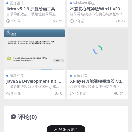
图形设计
windows系统
Krita v5.2.9 开源绘画工具 安
不忘初心纯净版Win11 v23H2
装版/绿色便携版
(22631.3880)
目录导航收起下载地址目录导航收
目录导航收起不忘初心纯净版Win1
起下载地址Krita 是一款自由开源的
1精简版系统无更新版概述：不忘初
1 年前
24
2 年前
47
免费绘画软件...
心纯净版Win...
编程相关
媒体影音
Java SE Development Kit 2
XPlayer万能视频播放器_V2.
1(JDK)_v21.0.2
4.7.5_解锁会员版
目录导航收起新版变化JRE和JDK的
目录导航收起新版变化特点描述下
区别？JAVA环境变量配置：下载地
载地址目录导航收起新版变化特点
3 年前
8
12 月前
764
址目录导航...
描述下载地址XPla...
评论(0)
登录后评论