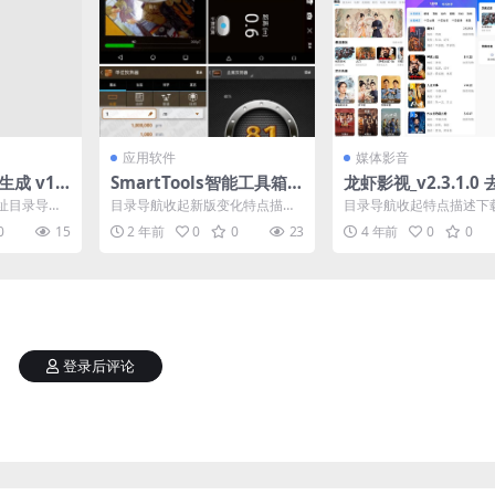
应用软件
媒体影音
生成 v1.0
SmartTools智能工具箱v
龙虾影视_v2.3.1.0
级修改版
2.1.13 去限制汉化版
VIP版_安卓影视软
址目录导航
目录导航收起新版变化特点描述
目录导航收起特点描述下
 Generat
下载地址目录导航收起新版变化
目录导航收起特点描述下
0
15
2 年前
0
0
23
4 年前
0
0
特点描述下载地址Smar...
龙虾影视app是一款免费..
登录后评论