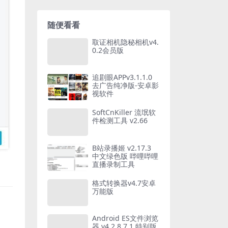
随便看看
取证相机隐秘相机v4.
0.2会员版
追剧眼APPv3.1.1.0
去广告纯净版-安卓影
视软件
SoftCnKiller 流氓软
件检测工具 v2.66
B站录播姬 v2.17.3
中文绿色版 哔哩哔哩
直播录制工具
格式转换器v4.7安卓
万能版
Android ES文件浏览
器 v4.2.8.7.1 特别版