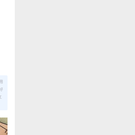
用
好
立