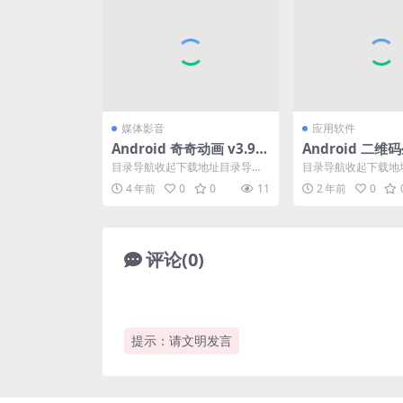
媒体影音
应用软件
Android 奇奇动画 v3.97
Android 二维码
去广告去更新修改版
2.36.0308 高
目录导航收起下载地址目录导航
目录导航收起下载地
收起下载地址奇奇动画，一款非
收起下载地址QR Code
4 年前
0
0
11
2 年前
0
常不错的手机看动漫软件。...
or 是一...
评论(0)
提示：请文明发言