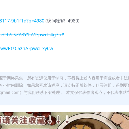
798117-9b1f1d?p=4980
(访问密码: 4980)
0eeOhSJSZA3Y1-A1?pwd=4g7b#
RtwwPtzC5zhA?pwd=xy6w
源于网络采集，所有资源仅用于学习，不得将上述内容用于商业或者非法
24 小时内删除！如果您喜欢该程序，请支持正版软件，购买注册，得到更
w@gmail.com）与我们联系下架处理 。 本文仅代表作者观点，不代表本站