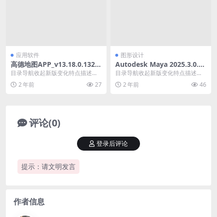
应用软件
图形设计
高德地图APP_v13.18.0.1325
Autodesk Maya 2025.3.0.0
高德地图谷歌版
x64_玛雅2025中文修改版
目录导航收起新版变化特点描述下
目录导航收起新版变化特点描述系
载地址目录导航收起新版变化特点
统要求下载地址目录导航收起新版
2 年前
27
2 年前
46
描述下载地址高德地图...
变化特点描述系统要求...
评论(0)
登录后评论
提示：请文明发言
作者信息