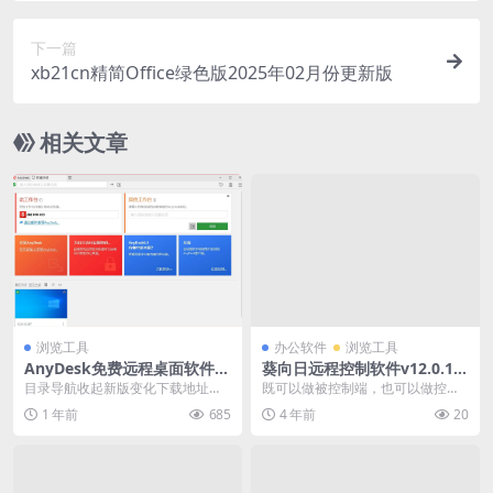
下一篇
xb21cn精简Office绿色版2025年02月份更新版
相关文章
浏览工具
办公软件
浏览工具
AnyDesk免费远程桌面软件的
葵向日远程控制软件v12.0.1.4
远程控制软件_9.5.9.0 绿色便
0571_x64绿色单文件官方版
目录导航收起新版变化下载地址目
既可以做被控制端，也可以做控制
携版
录导航收起新版变化下载地址虽然
端，新版本貌似已经不行了，这个
1 年前
685
4 年前
20
QQ 拥有远程协助...
可以试下。 [c-d...