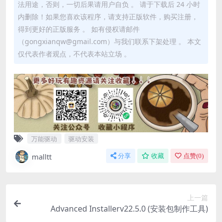
法用途，否则，一切后果请用户自负 。 请于下载后 24 小时
内删除！如果您喜欢该程序，请支持正版软件，购买注册，
得到更好的正版服务 。 如有侵权请邮件
（gongxianqw@gmail.com）与我们联系下架处理 。 本文
仅代表作者观点，不代表本站立场 。
万能驱动
驱动安装
malltt
分享
收藏
点赞(
0
)
上一篇
Advanced Installerv22.5.0 (安装包制作工具)