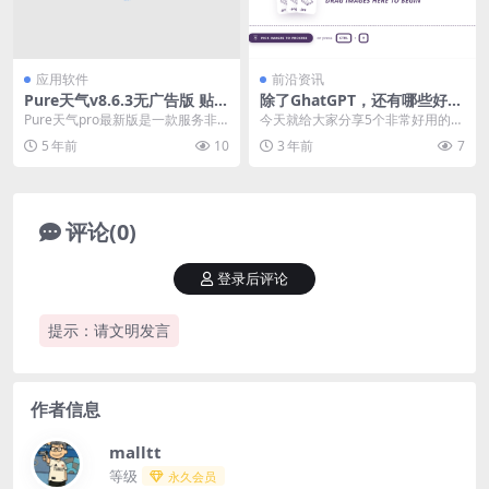
应用软件
前沿资讯
Pure天气v8.6.3无广告版 贴心
除了GhatGPT，还有哪些好用
的天气预报
的AI小工具？
Pure天气pro最新版是一款服务非
今天就给大家分享5个非常好用的AI
常贴心的天气预报软件。Pure天气
工具。 很多你绝对没听过，而且绝
5 年前
10
3 年前
7
pro修改...
对好用！ Pi...
评论(0)
登录后评论
提示：请文明发言
作者信息
malltt
等级
永久会员