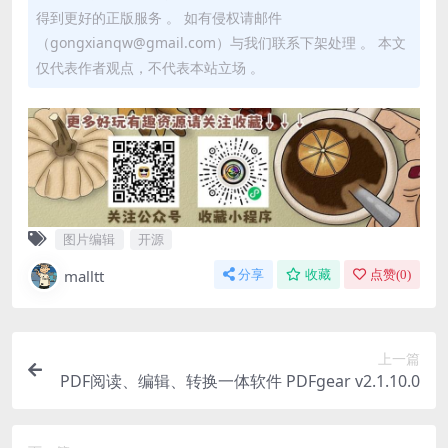
得到更好的正版服务 。 如有侵权请邮件
（gongxianqw@gmail.com）与我们联系下架处理 。 本文
仅代表作者观点，不代表本站立场 。
图片编辑
开源
malltt
分享
收藏
点赞(
0
)
上一篇
PDF阅读、编辑、转换一体软件 PDFgear v2.1.10.0