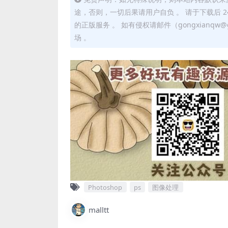
途，否则，一切后果请用户自负 。 请于下载后 
的正版服务 。 如有侵权请邮件（gongxianq
场 。
Photoshop
ps
图像处理
malltt