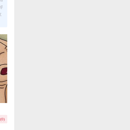
好
立
(
0
)