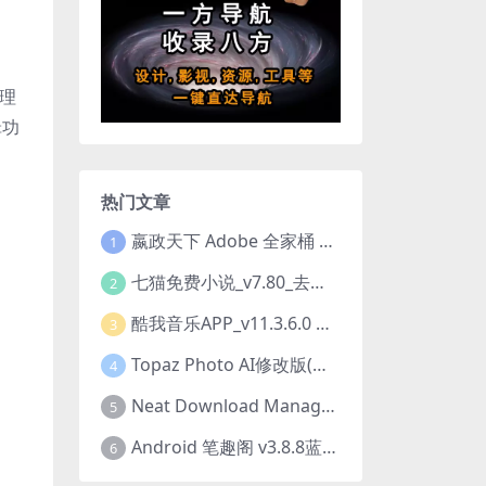
处理
辑功
热门文章
嬴政天下 Adobe 全家桶 2020.2021.2022.2023.2024.2025大师版（2025年08月版 ）
1
七猫免费小说_v7.80_去除广告解锁VIP会员版
2
酷我音乐APP_v11.3.6.0 去广告修改豪华VIP版
3
Topaz Photo AI修改版(图片降噪软件) v4.0.3
4
Neat Download Manager 1.4.10中文版NDM下载器简称NDM
5
Android 笔趣阁 v3.8.8蓝色/1.0.6 /2.7.7去广告完美版
6