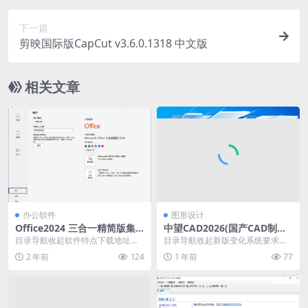
下一篇
剪映国际版CapCut v3.6.0.1318 中文版
相关文章
办公软件
图形设计
Office2024 三合一精简版集
中望CAD2026(国产CAD制图
成运行库2024.12.05
软件)中文修改版
目录导航收起软件特点下载地址目
目录导航收起新版变化系统要求下
录导航收起软件特点下载地址由cch
载地址目录导航收起新版变化系统
2 年前
124
1 年前
77
o站长匠心独运的...
要求下载地址中望CA...