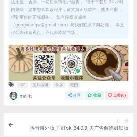
法用途，否则，一切后果请用户自负 。 请于下载后 24 小时
内删除！如果您喜欢该程序，请支持正版软件，购买注册，
得到更好的正版服务 。 如有侵权请邮件
（gongxianqw@gmail.com）与我们联系下架处理 。 本文
仅代表作者观点，不代表本站立场 。
GIF
图片编辑
录屏
截图
malltt
分享
收藏
点赞(
0
)
上一篇
抖音海外版_TikTok_34.0.3_去广告解除封锁版