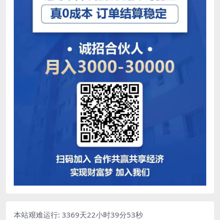
本站艰难运行: 3369天22小时39分54秒