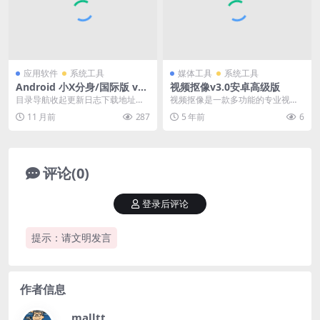
应用软件
系统工具
媒体工具
系统工具
Android 小X分身/国际版 v3
视频抠像v3.0安卓高级版
2.2/4.0.2 Clone App_去更新
目录导航收起更新日志下载地址目
视频抠像是一款多功能的专业视频
解锁高级会员版
录导航收起更新日志下载地址小X分
编辑器，软件中拥有十分不错的抠
11 月前
287
5 年前
6
身原多开分身，支持...
像功能，用户可以通过...
评论(0)
登录后评论
提示：请文明发言
作者信息
malltt