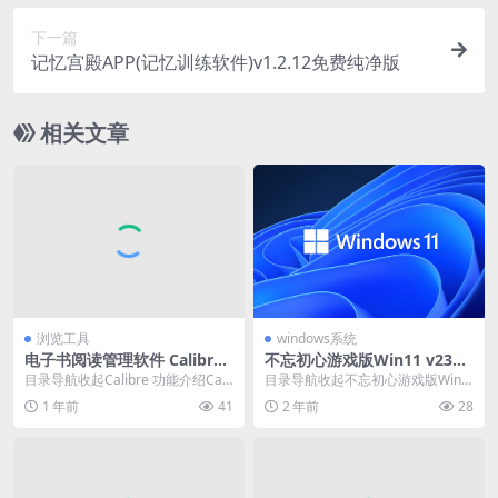
下一篇
记忆宫殿APP(记忆训练软件)v1.2.12免费纯净版
相关文章
浏览工具
windows系统
电子书阅读管理软件 Calibre
不忘初心游戏版Win11 v23H2
v8.6.0 官方安装
(22631.3880)
目录导航收起Calibre 功能介绍Cali
目录导航收起不忘初心游戏版Win1
bre 功能特点下载地址目录导航收
1精简版系统概述：关于版本特点描
1 年前
41
2 年前
28
起...
述系统集成保留...