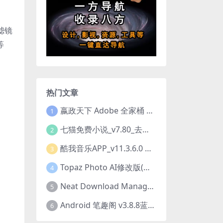
滤镜
等
热门文章
嬴政天下 Adobe 全家桶 2020.2021.2022.2023.2024.2025大师版（2025年08月版 ）
1
七猫免费小说_v7.80_去除广告解锁VIP会员版
2
酷我音乐APP_v11.3.6.0 去广告修改豪华VIP版
3
Topaz Photo AI修改版(图片降噪软件) v4.0.3
4
Neat Download Manager 1.4.10中文版NDM下载器简称NDM
5
Android 笔趣阁 v3.8.8蓝色/1.0.6 /2.7.7去广告完美版
6