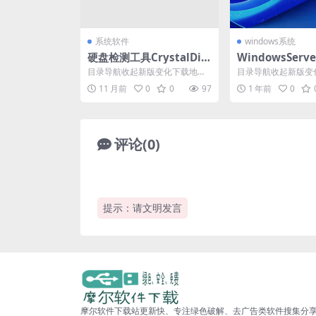
系统软件
windows系统
硬盘检测工具CrystalDis
WindowsServ
kInfo v9.7.2
方正式版25年0
目录导航收起新版变化下载地址
目录导航收起新版变
目录导航收起新版变化下载地址
目录导航收起新版变
11 月前
0
0
97
1 年前
0
CrystalDiskI...
微软Win11服务器版W.
评论(0)
提示：请文明发言
摩尔软件下载站更新快、专注绿色破解、去广告类软件搜集分