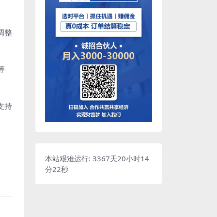
调整
等
支持
本站艰难运行: 3367天20小时14
分23秒