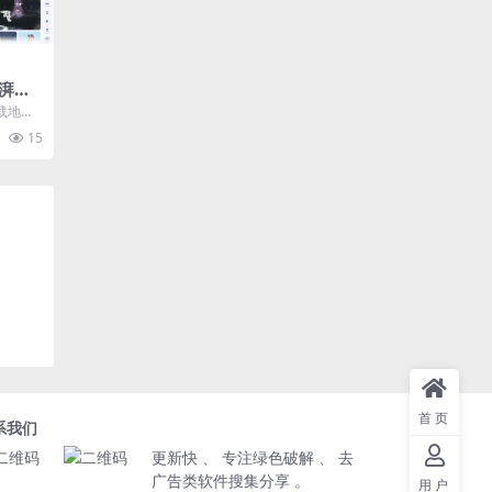
湃音
载地址
载地址
15
..
首页
系我们
更新快 、 专注绿色破解 、 去
广告类软件搜集分享 。
用户