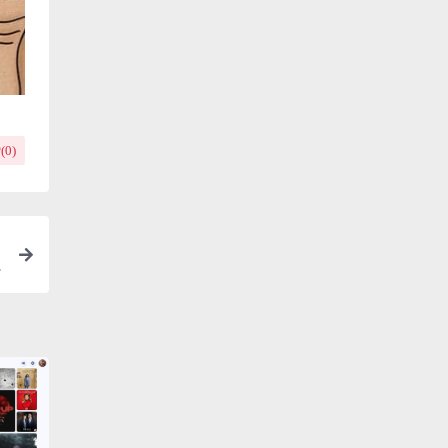
(
0
)