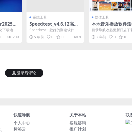
系统工具
媒体工具
er2025官
Speedtest_v4.6.12高级
本地音乐播放软件澎
7月版
安卓版
乐1.7.0
化下载地址
Speedtest一款好的测速软件，
目录导航收起更新日志下
化下载地址
要的是服务器要跟上，如果服务
目录导航收起更新日志下
0
209
5 年前
0
0
9
2 年前
0
0
..
器不好，测速就不...
高颜值免费本地音乐播放器.
登录后评论
快速导航
关于本站
联
个人中心
客服咨询
标签云
推广计划
享。