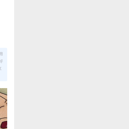
用
好
立