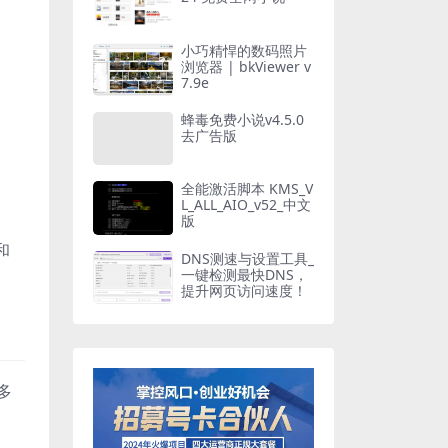
小巧精悍的数码照片
浏览器 | bkViewer v
7.9e
蜂毒免费小说v4.5.0
去广告版
全能激活脚本 KMS_V
。
L_ALL_AIO_v52_中文
版
和
DNS测速与设置工具_
一键检测最快DNS，
提升网页访问速度！
多