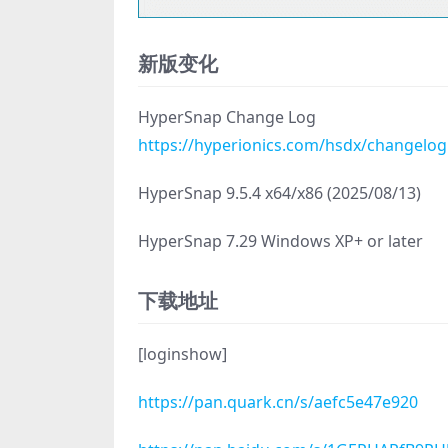
新版变化
HyperSnap Change Log
https://hyperionics.com/hsdx/changelog
HyperSnap 9.5.4 x64/x86 (2025/08/13)
HyperSnap 7.29 Windows XP+ or later
下载地址
[loginshow]
https://pan.quark.cn/s/aefc5e47e920