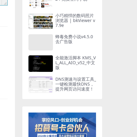
小巧精悍的数码照片
浏览器 | bkViewer v
7.9e
蜂毒免费小说v4.5.0
去广告版
全能激活脚本 KMS_V
L_ALL_AIO_v52_中文
版
DNS测速与设置工具_
一键检测最快DNS，
提升网页访问速度！