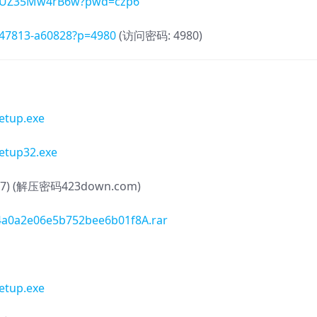
PHUZ35Mw4rB6w?pwd=czp6
4747813-a60828?p=4980
(访问密码: 4980)
etup.exe
etup32.exe
09/07) (解压密码423down.com)
94a0a2e06e5b752bee6b01f8A.rar
etup.exe