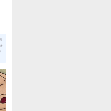
用
好
立