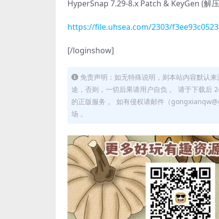
HyperSnap 7.29-8.x Patch & KeyGen 
https://file.uhsea.com/2303/f3ee93c05
[/loginshow]
免责声明：如无特殊说明，则本站内容默认来
途，否则，一切后果请用户自负 。 请于下载后 
的正版服务 。 如有侵权请邮件（gongxianq
场 。