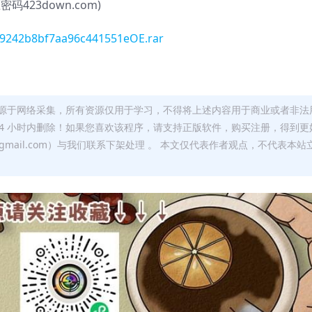
(解压密码423down.com)
239242b8bf7aa96c441551eOE.rar
源于网络采集，所有资源仅用于学习，不得将上述内容用于商业或者非法
24 小时内删除！如果您喜欢该程序，请支持正版软件，购买注册，得到更
w@gmail.com）与我们联系下架处理 。 本文仅代表作者观点，不代表本站