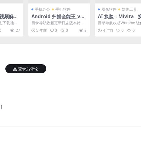
手机办公
手机软件
图像软件
媒体工具
音短视频解析
Android 扫描全能王_v6.
AI 换脸：Mivita -
.0
5.5(2111250000) 解锁高
频编辑器 v1.0.5 + 
志下载地址
目录导航收起更新日志版本特点
目录导航收起Wombo: 
级版
o: 让你自己唱歌 v3.1
志下载地址
下载地址目录导航收起更新日志
唱歌Voilà AI Artist – Pho..
0
27
5 年前
0
0
8
4 年前
0
0
版本特点下载地址扫描全能...
Voilà AI Artist 卡
1.0 b102
登录后评论
]