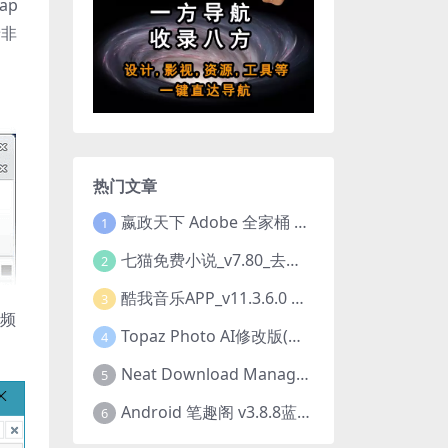
ap
着非
热门文章
嬴政天下 Adobe 全家桶 2020.2021.2022.2023.2024.2025大师版（2025年08月版 ）
1
七猫免费小说_v7.80_去除广告解锁VIP会员版
2
酷我音乐APP_v11.3.6.0 去广告修改豪华VIP版
3
视频
Topaz Photo AI修改版(图片降噪软件) v4.0.3
4
Neat Download Manager 1.4.10中文版NDM下载器简称NDM
5
Android 笔趣阁 v3.8.8蓝色/1.0.6 /2.7.7去广告完美版
6