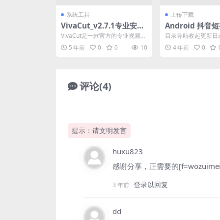
系统工具
上传下载
VivaCut_v2.7.1专业安卓
Android 抖
版
去水印工具 v2.0
VivaCut是一款官方的专业视频剪
目录导航收起更新日
辑软件， 拥有丰富、专业的视频
目录导航收起更新日
5 年前
0
0
10
4 年前
0
剪辑工具和好莱...
Android端 抖音短...
评论(4)
提示：请文明发言
huxu823
感谢分享，正需要的[f=wozuimei
登录以回复
3 年前
dd