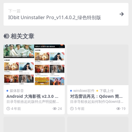
下一篇
IObit Uninstaller Pro_v11.4.0.2_绿色特别版
相关文章
媒体影音
windows软件
下载上传
Android 大海影视 v2.3.0 去
对迅雷说再见：Qdown 简约
广告VIP修改版
不简单的下载工具
目录导航收起此版特点声明提醒下
目录导航收起如何制作Qdown绿色
载地址目录导航收起此版特点声明
版目录导航收起如何制作Qdown绿
4 年前
24
5 年前
19
提醒下载地址大海影视...
色版如果你不...