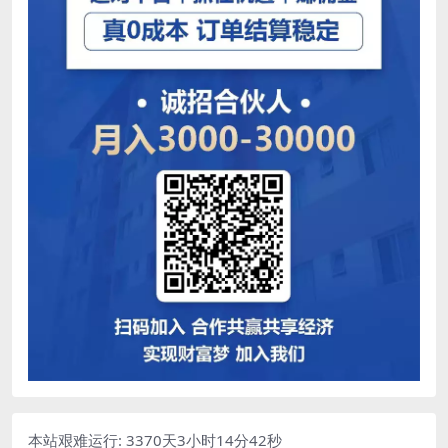
本站艰难运行: 3370天3小时14分43秒