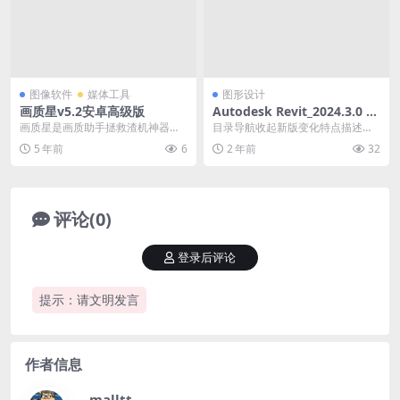
图像软件
媒体工具
图形设计
画质星v5.2安卓高级版
Autodesk Revit_2024.3.0 多
语言中文修改版
画质星是画质助手拯救渣机神器，
目录导航收起新版变化特点描述运
让游戏更流畅！一键解锁HDR、超
行要求下载地址目录导航收起新版
5 年前
6
2 年前
32
高清、极限帧、60...
变化特点描述运行要求...
评论(0)
登录后评论
提示：请文明发言
作者信息
malltt