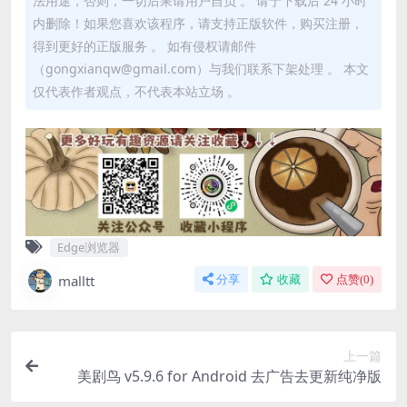
法用途，否则，一切后果请用户自负 。 请于下载后 24 小时
内删除！如果您喜欢该程序，请支持正版软件，购买注册，
得到更好的正版服务 。 如有侵权请邮件
（gongxianqw@gmail.com）与我们联系下架处理 。 本文
仅代表作者观点，不代表本站立场 。
Edge浏览器
malltt
分享
收藏
点赞(
0
)
上一篇
美剧鸟 v5.9.6 for Android 去广告去更新纯净版