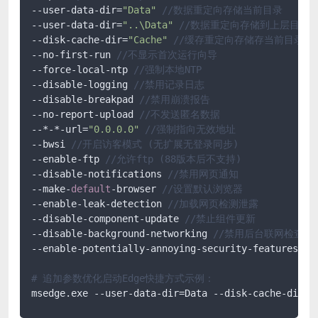
--user-data-dir=
"Data"
//数据重定向存储当前目录 
--user-data-dir=
"..\Data"
//数据重定向存储到上层目录 
--disk-cache-dir=
"Cache"
//缓存重定向存储存当前目录
--no-first-run 
//不显示首次运行向导
--force-local-ntp 
//强制本地NTP
--disable-logging 
//禁用记录日志
--disable-breakpad 
//禁用崩溃报告
--no-report-upload 
//不发送匿名数据
--*-*-url=
"0.0.0.0"
//强制指向无效地址
--bwsi 
//开启访客模式 (无扩展无登录同步)
--enable-ftp 
//允许ftp (88版本后不支持)
--disable-notifications 
//禁用网页通知
--make-
default
-browser 
//设置默认浏览器
--enable-leak-detection 
//加载网页检测泄露
--disable-component-update 
//禁止组件更新
--disable-background-networking 
//禁用后台联网检查更
--enable-potentially-annoying-security-features 
/
# 追加参数优化启动Edge快捷方式示例：
msedge.exe --user-data-dir=Data --disk-cache-dir=C