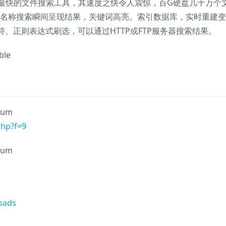
最快的文件搜索工具，其速度之快令人震惊，百G硬盘几十万个
件名称搜索瞬间呈现结果，关键词高亮。索引数据库，实时重建变
、正则表达式刷选，可以通过HTTP或FTP服务器搜索结果。
rum
php?f=9
rum
oads