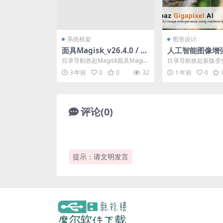
系统框架
图形设计
面具Magisk_v26.4.0 / M
人工智能图像增
agisk Manager_v8.0.7
件Topaz Gigapi
目录导航收起Magisk面具Magis
目录导航收起新版变
8.4.2 / v5.8.
k安装教程新版变化下载地址目录
运行要求注意事项下
3 年前
0
0
32
1 年前
0
导航收起Ma...
导航收起新版变化特点描
评论(0)
提示：请文明发言