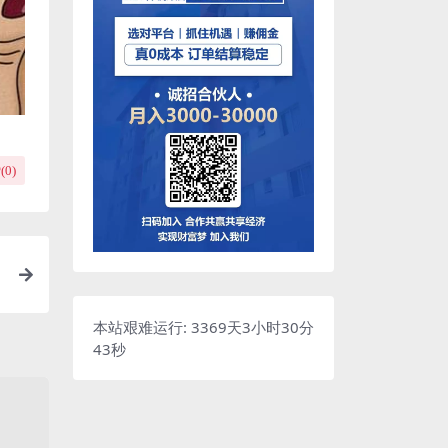
(
0
)
o
本站艰难运行: 3369天3小时30分
44秒