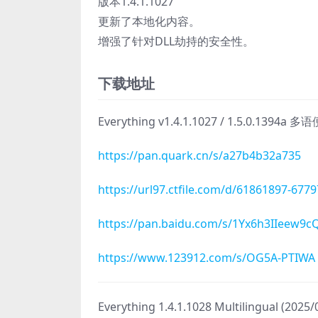
版本1.4.1.1027
更新了本地化内容。
增强了针对DLL劫持的安全性。
下载地址
Everything v1.4.1.1027 / 1.5.0.1394a 
https://pan.quark.cn/s/a27b4b32a735
https://url97.ctfile.com/d/61861897-67
https://pan.baidu.com/s/1Yx6h3IIee
https://www.123912.com/s/OG5A-PTIWA
Everything 1.4.1.1028 Multilingual (2025/