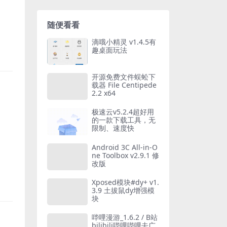
随便看看
滴哦小精灵 v1.4.5有
趣桌面玩法
开源免费文件蜈蚣下
载器 File Centipede
2.2 x64
极速云v5.2.4超好用
的一款下载工具，无
限制、速度快
Android 3C All-in-O
ne Toolbox v2.9.1 修
改版
Xposed模块#dy+ v1.
3.9 土拔鼠dy增强模
块
哔哩漫游_1.6.2 / B站
bilibili哔哩哔哩去广