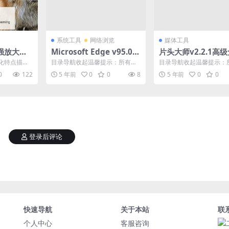
系统工具
网络浏览
媒体工具
强放大软
Microsoft Edge v95.0.1
片头大师v2.2.1高
xel AI_v
020.48增强安卓版
版
化特点描述
目录导航收起温馨提示：所有软
目录导航收起温馨提示：
0 绿色便携版
载地址目录
件均来自互联网，部分含有弹窗
件均来自互联网，部分含
0
122
5 年前
0
0
8
5 年前
0
0
述...
加群广告，请直接跳过，以...
加群广告，请直接跳过，以.
登录后评论
快速导航
关于本站
联
个人中心
客服咨询