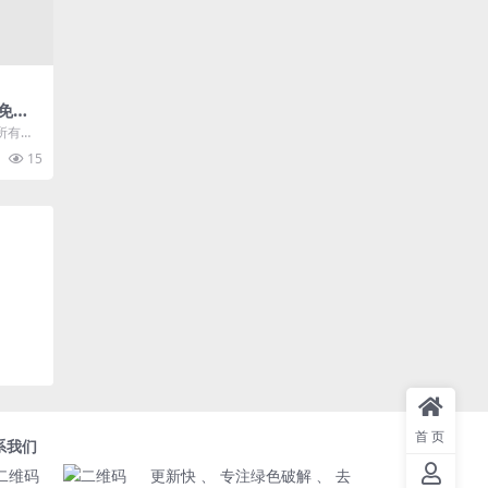
级免费
所有软
有弹窗
15
..
首页
系我们
更新快 、 专注绿色破解 、 去