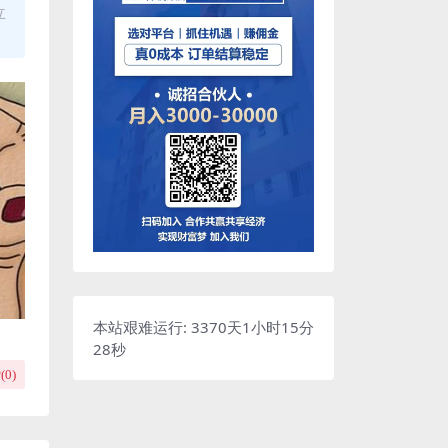
立
本站艰难运行: 3370天1小时15分
28秒
(
0
)