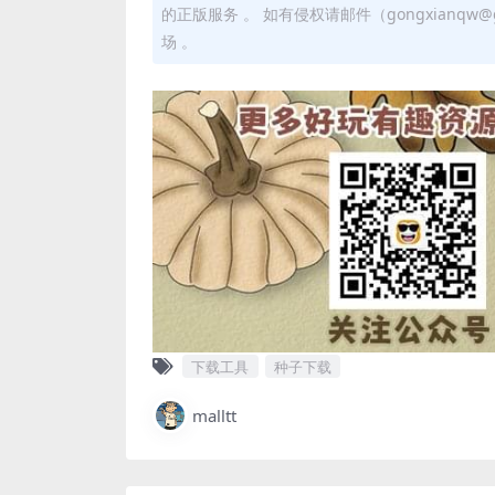
的正版服务 。 如有侵权请邮件（gongxianq
场 。
下载工具
种子下载
malltt