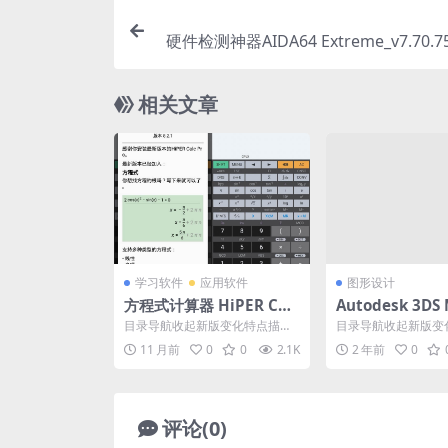
硬件检测神器AIDA64 Extreme_v7.70.7
相关文章
学习软件
应用软件
图形设计
方程式计算器 HiPER Cal
Autodesk 3DS 
c PRO v11.2.4 艾泰计算
5 中文直装激活
目录导航收起新版变化特点描述
目录导航收起新版变
器专业版
下载地址目录导航收起新版变化
运行要求下载地址目
11 月前
0
0
2.1K
2 年前
0
特点描述下载地址HiPE...
新版变化特点描述运行要
评论(0)