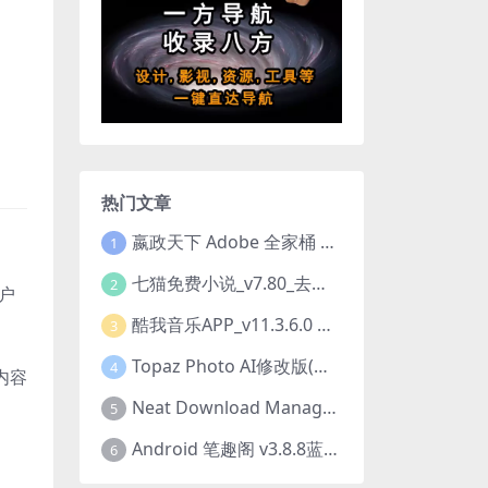
、
热门文章
。
嬴政天下 Adobe 全家桶 2020.2021.2022.2023.2024.2025大师版（2025年08月版 ）
1
七猫免费小说_v7.80_去除广告解锁VIP会员版
2
用户
酷我音乐APP_v11.3.6.0 去广告修改豪华VIP版
3
Topaz Photo AI修改版(图片降噪软件) v4.0.3
4
内容
Neat Download Manager 1.4.10中文版NDM下载器简称NDM
5
Android 笔趣阁 v3.8.8蓝色/1.0.6 /2.7.7去广告完美版
6