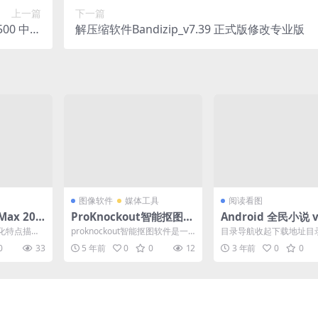
上一篇
下一篇
500 中文
解压缩软件Bandizip_v7.39 正式版修改专业版
绿色版
图像软件
媒体工具
阅读看图
Max 202
ProKnockout智能抠图v
Android 全民小说 v7
版本
4.5.2免费专业版
27 去除广告会员修
化特点描述
proknockout智能抠图软件是一
目录导航收起下载地址目
录导航收起
款非常好用的最新版本抠图神
收起下载地址全民小说免
0
33
5 年前
0
0
12
3 年前
0
0
求...
器，即时你不懂p...
一款手机追书神器，涵盖了.