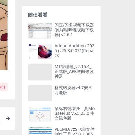
随便看看
闪豆/闪多视频下载器
(原哔哩哔哩视频下载
器) v2.6.1
Adobe Audition 202
5 (v25.3.0.071)Repa
ck
MT管理器_v2.16.4_
正式版_APK逆向修改
神器
格式转换器v4.7安卓
(
0
)
万能版
鼠标右键增强工具Mo
usePlus v5.5.23.0 中
文绿色版
PECMD/7zSFX单文件
制作工具 v7.0.2.385