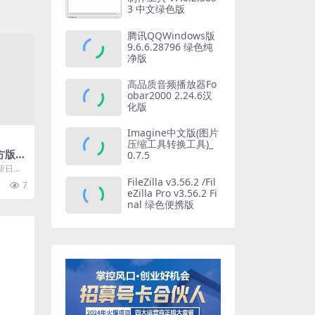
3 中文绿色版
腾讯QQWindows版
9.6.6.28796 绿色纯
净版
高品质音频播放器Fo
obar2000 2.24.6汉
化版
Imagine中文版(图片
压缩工具转换工具)_
官方版
0.7.5
具
新日志
件特色
FileZilla v3.56.2 /Fil
7
eZilla Pro v3.56.2 Fi
nal 绿色便携版