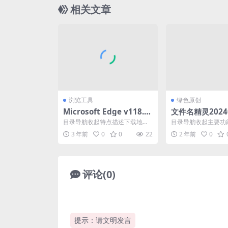
相关文章
浏览工具
绿色原创
Microsoft Edge v118.0.
文件名精灵2024
2088.69 便携增强版
目录导航收起特点描述下载地址
目录导航收起主要功
目录导航收起特点描述下载地址
目录导航收起主要功
3 年前
0
0
22
2 年前
0
Microsoft Ed...
文件名精灵2024是一款
评论(0)
提示：请文明发言