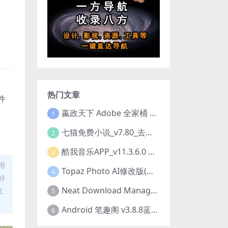
热门文章
文件
嬴政天下 Adobe 全家桶 2020.2021.2022.2023.2024.2025大师版（2025年08月版 ）
1
七猫免费小说_v7.80_去除广告解锁VIP会员版
2
酷我音乐APP_v11.3.6.0 去广告修改豪华VIP版
3
用
Topaz Photo AI修改版(图片降噪软件) v4.0.3
4
好
Neat Download Manager 1.4.10中文版NDM下载器简称NDM
立
5
Android 笔趣阁 v3.8.8蓝色/1.0.6 /2.7.7去广告完美版
6