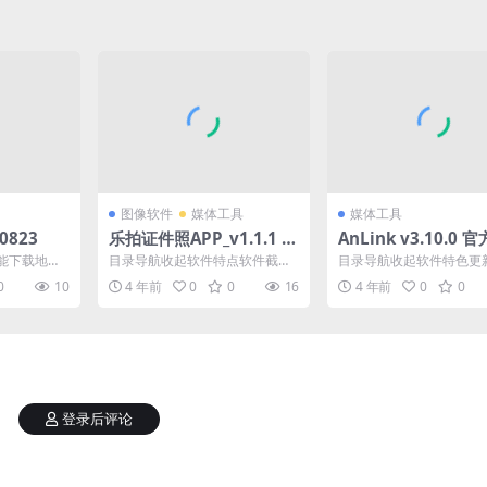
图像软件
媒体工具
媒体工具
0823
乐拍证件照APP_v1.1.1 免
AnLink v3.10.0 
费制作证件照的神器
投屏镜像多屏协同工
能下载地址
目录导航收起软件特点软件截图
目录导航收起软件特色更
能下载地址
下载地址目录导航收起软件特点
下载地址目录导航收起软
0
10
4 年前
0
0
16
4 年前
0
0
...
软件截图下载地址乐拍证件...
更新日志下载地址Anli...
登录后评论