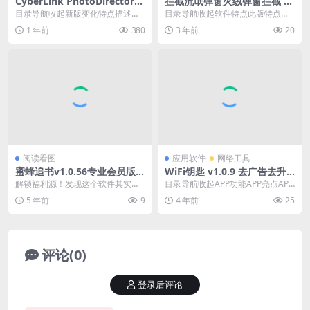
Cyber​​Link PhotoDirector
拦截流氓弹窗火绒弹窗拦截 v
(相片大师修改版)16.4.1715.0
5.0.71.1独立版
目录导航收起新版变化特点描述系
目录导航收起软件特点此版特点下
极致版
统要求下载地址目录导航收起新版
载地址目录导航收起软件特点此版
1 年前
380
3 年前
20
变化特点描述系统要求...
特点下载地址电脑经常...
阅读看图
应用软件
网络工具
蜜蜂追书v1.0.56专业会员版
WiFi钥匙 v1.0.9 去广告去升
免费影视+小说+漫画
级精简版
解锁福利源！发现这个软件其实还
目录导航收起APP功能APP亮点APP
有这种三合一集成的软件，支持免
特色下载地址目录导航收起APP功
5 年前
9
4 年前
25
费漫画 影视 小说阅...
能APP亮...
评论(0)
登录后评论