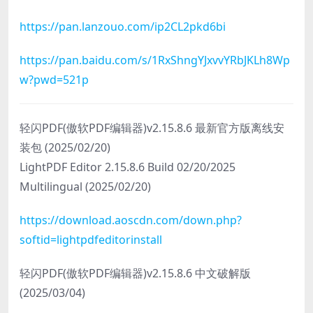
https://pan.lanzouo.com/ip2CL2pkd6bi
https://pan.baidu.com/s/1RxShngYJxvvYRbJKLh8Wp
w?pwd=521p
轻闪PDF(傲软PDF编辑器)v2.15.8.6 最新官方版离线安
装包 (2025/02/20)
LightPDF Editor 2.15.8.6 Build 02/20/2025
Multilingual (2025/02/20)
https://download.aoscdn.com/down.php?
softid=lightpdfeditorinstall
轻闪PDF(傲软PDF编辑器)v2.15.8.6 中文破解版
(2025/03/04)