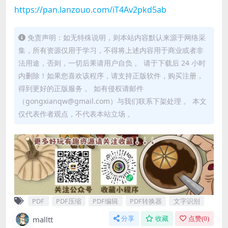
https://pan.lanzouo.com/iT4Av2pkd5ab
免责声明：如无特殊说明，则本站内容默认来源于网络采
集，所有资源仅用于学习，不得将上述内容用于商业或者非
法用途，否则，一切后果请用户自负 。 请于下载后 24 小时
内删除！如果您喜欢该程序，请支持正版软件，购买注册，
得到更好的正版服务 。 如有侵权请邮件
（gongxianqw@gmail.com）与我们联系下架处理 。 本文
仅代表作者观点，不代表本站立场 。
PDF
PDF压缩
PDF编辑
PDF转换器
文字识别
malltt
分享
收藏
点赞(
0
)