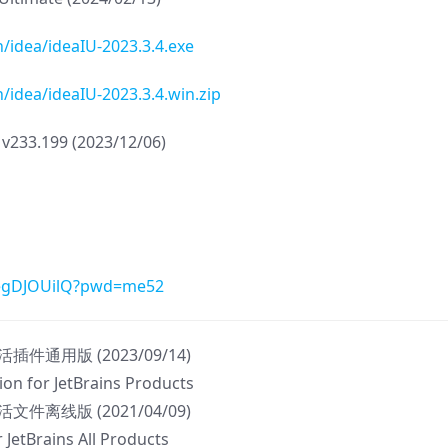
/idea/ideaIU-2023.3.4.exe
/idea/ideaIU-2023.3.4.win.zip
3.199 (2023/12/06)
RBegDJOUilQ?pwd=me52
件通用版 (2023/09/14)
tion for JetBrains Products
件离线版 (2021/04/09)
r JetBrains All Products