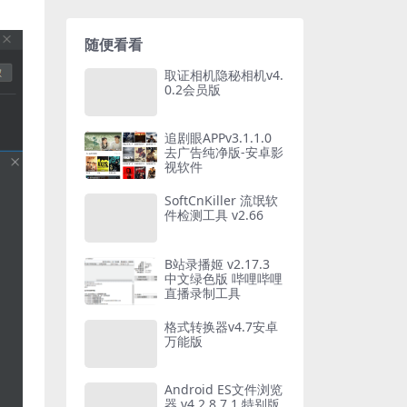
随便看看
取证相机隐秘相机v4.
0.2会员版
追剧眼APPv3.1.1.0
去广告纯净版-安卓影
视软件
SoftCnKiller 流氓软
件检测工具 v2.66
B站录播姬 v2.17.3
中文绿色版 哔哩哔哩
直播录制工具
格式转换器v4.7安卓
万能版
Android ES文件浏览
器 v4.2.8.7.1 特别版