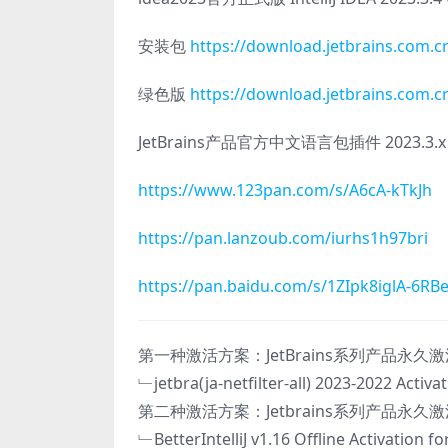
安装包
https://download.jetbrains.com.cn
绿色版
https://download.jetbrains.com.cn
JetBrains产品官方中文语言包插件 2023.3.x v23
https://www.123pan.com/s/A6cA-kTkJh
https://pan.lanzoub.com/iurhs1h97bri
https://pan.baidu.com/s/1ZIpk8iglA-6
第一种激活方案：JetBrains系列产品永久激活插
﹂jetbra(ja-netfilter-all) 2023-2022 Activa
第二种激活方案：Jetbrains系列产品永久激活文
﹂BetterIntelliJ v1.16 Offline Activation fo