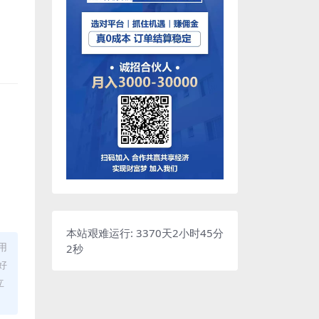
本站艰难运行: 3370天2小时45分
用
2秒
好
立