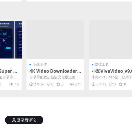
下载上传
媒体工具
per So
4K Video Downloader v
小影VivaVideo_v9.
3 专业版
4.33.3.0163 修改版（4K
级免费版
址目录导航
目录导航收起新版变化最近更
小影VivaVideo是一款
视频下载器）哔哩哔哩B站
乐编辑器是
新：特点描述下载地址目录导航
频的手机软件，专业的短
0
16
2 年前
0
0
271
5 年前
0
0
频...
收起新版变化最近更新：特点...
微视频制作神器...
视频下载工具
登录后评论