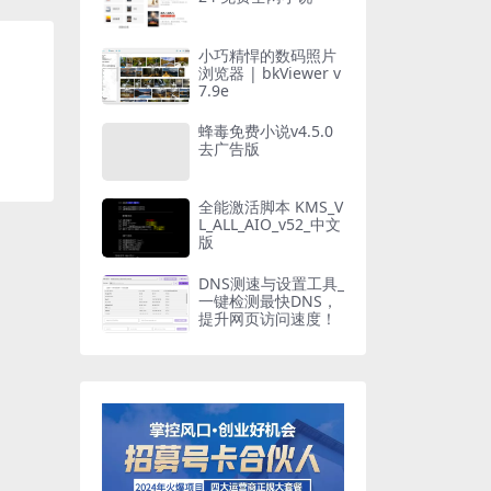
小巧精悍的数码照片
浏览器 | bkViewer v
7.9e
蜂毒免费小说v4.5.0
去广告版
全能激活脚本 KMS_V
L_ALL_AIO_v52_中文
版
DNS测速与设置工具_
一键检测最快DNS，
提升网页访问速度！