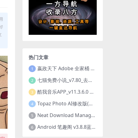
用
好
立
热门文章
嬴政天下 Adobe 全家桶 2020.2021.2022.2023.2024.2025大师版（2025年08月版 ）
1
七猫免费小说_v7.80_去除广告解锁VIP会员版
2
酷我音乐APP_v11.3.6.0 去广告修改豪华VIP版
3
Topaz Photo AI修改版(图片降噪软件) v4.0.3
4
Neat Download Manager 1.4.10中文版NDM下载器简称NDM
5
Android 笔趣阁 v3.8.8蓝色/1.0.6 /2.7.7去广告完美版
6