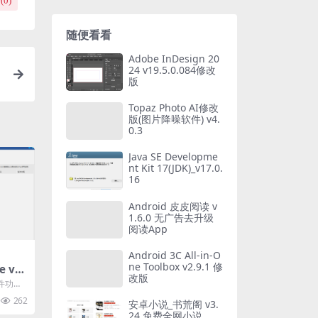
(
0
)
随便看看
Adobe InDesign 20
24 v19.5.0.084修改
版
Topaz Photo AI修改
版(图片降噪软件) v4.
0.3
Java SE Developme
nt Kit 17(JDK)_v17.0.
16
Android 皮皮阅读 v
1.6.0 无广告去升级
阅读App
Android 3C All-in-O
ne Toolbox v2.9.1 修
 v2
改版
件功能
航收起
262
安卓小说_书荒阁 v3.
..
24 免费全网小说