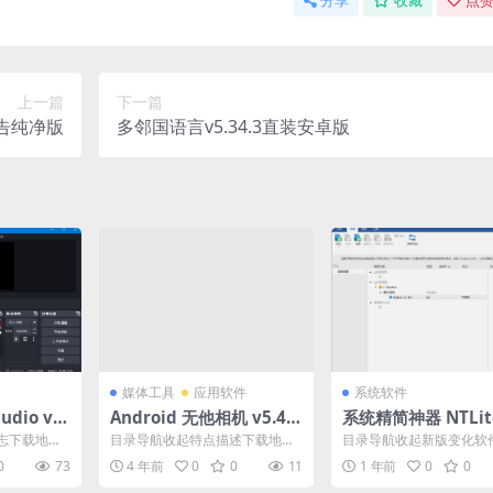
分享
收藏
点赞
上一篇
下一篇
去广告纯净版
多邻国语言v5.34.3直装安卓版
媒体工具
应用软件
系统软件
udio v3
Android 无他相机 v5.4.
系统精简神器 NTLite
版
7.133去广告国内版
025.07.10543
志下载地址
目录导航收起特点描述下载地址
目录导航收起新版变化软
志下载地址
目录导航收起特点描述下载地址
软件特点下载地址目录导
0
73
4 年前
0
0
11
1 年前
0
0
无他相机App是一款完全...
新版变化软件功能软件特点.