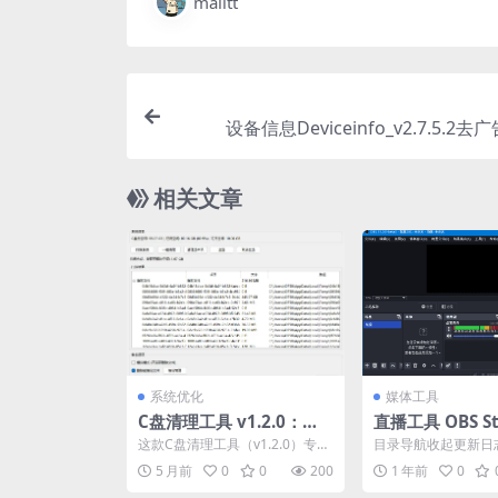
malltt
设备信息Deviceinfo_v2.7.5.2
相关文章
系统优化
媒体工具
C盘清理工具 v1.2.0：安
直播工具 OBS St
全高效、一键清理全能者
1.1.1 中文绿色
这款C盘清理工具（v1.2.0）专为
目录导航收起更新日
普通用户设计，以最低技术门槛
目录导航收起更新日
5 月前
0
0
200
1 年前
0
提供安全高效的C...
OBS Studio是一...