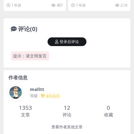
激活工具Windows平台/Mac
行要求常见问题下载地址目录导航
官方版安装？Adobe激活工具如何
1 年前
487
1 年前
2.1K
OS平台）
收起新版变化特点描述...
使用？新版变...
评论(0)
登录后评论
提示：请文明发言
作者信息
malltt
等级
永久会员
1353
12
0
文章
评论
收藏
查看作者其他文章