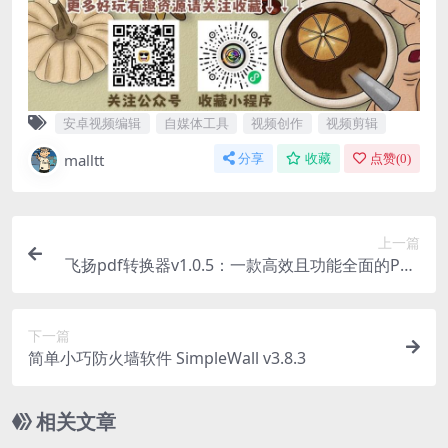
安卓视频编辑
自媒体工具
视频创作
视频剪辑
malltt
分享
收藏
点赞(
0
)
上一篇
飞扬pdf转换器v1.0.5：一款高效且功能全面的PDF
处理工具
下一篇
简单小巧防火墙软件 SimpleWall v3.8.3
相关文章