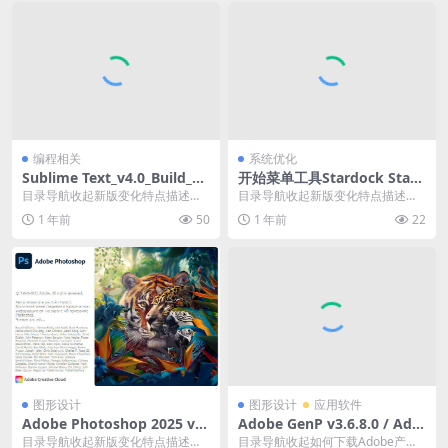
编程相关
系统优化
Sublime Text_v4.0_Build_42
开始菜单工具Stardock Start
00_Dev 修改版
11 v2.53.0修改版
目录导航收起新版变化特点描述下
目录导航收起新版变化特点描述下
载地址目录导航收起新版变化特点
载地址目录导航收起新版变化特点
1 年前
50
1 年前
22
描述下载地址Subl...
描述下载地址Star...
图形设计
图形设计
应用软件
Adobe Photoshop 2025 v2
Adobe GenP v3.6.8.0 / Ado
6.8.1.08破解版
be Zii v7.0.0.0（Adobe产品
目录导航收起新版变化特点描述运
目录导航收起如何下载Adobe产品