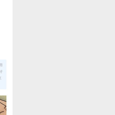
用
好
立