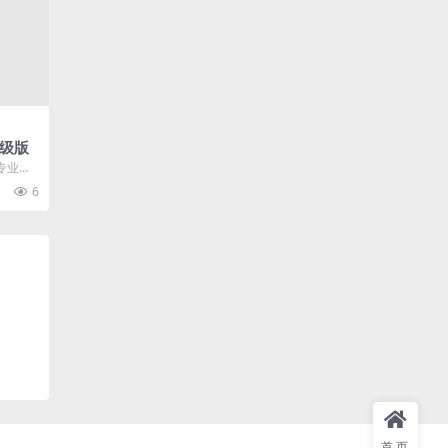
高级版
专业视
分不错
6
..
首页