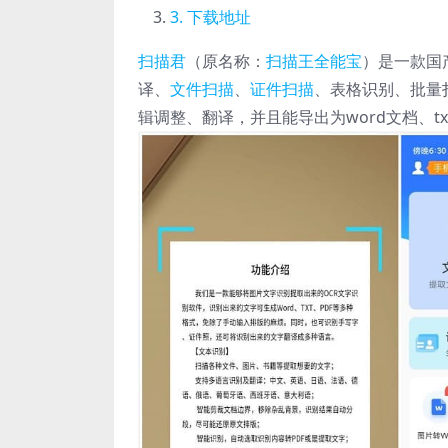
下载地址
扫描君
（原名称：
扫描王全能宝
）是一款国
译、
文件扫描
、
证件扫描
、表格识别、批量
辑调整、翻译，并且能导出为word文档、t