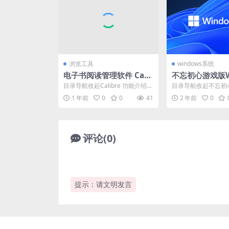
浏览工具
windows系统
电子书阅读管理软件 Cali
不忘初心游戏版Wi
bre v8.6.0 官方安装
3H2(22631.388
目录导航收起Calibre 功能介绍C
目录导航收起不忘初
alibre 功能特点下载地址目录导
n11精简版系统概述
1 年前
0
0
41
2 年前
0
航收起...
特点描述系统集成保留.
评论(0)
提示：请文明发言