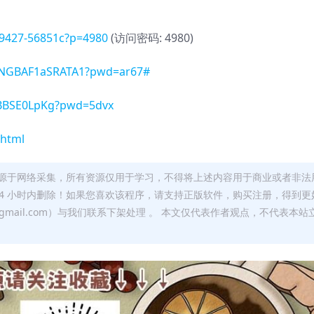
509427-56851c?p=4980
(访问密码: 4980)
_xNGBAF1aSRATA1?pwd=ar67#
g9BBSE0LpKg?pwd=5dvx
.html
源于网络采集，所有资源仅用于学习，不得将上述内容用于商业或者非法
24 小时内删除！如果您喜欢该程序，请支持正版软件，购买注册，得到更
w@gmail.com）与我们联系下架处理 。 本文仅代表作者观点，不代表本站