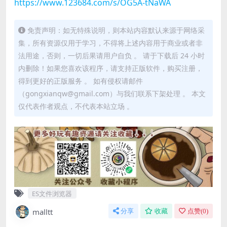
https://www.123684.com/s/OG5A-tNaWA
免责声明：如无特殊说明，则本站内容默认来源于网络采
集，所有资源仅用于学习，不得将上述内容用于商业或者非
法用途，否则，一切后果请用户自负 。 请于下载后 24 小时
内删除！如果您喜欢该程序，请支持正版软件，购买注册，
得到更好的正版服务 。 如有侵权请邮件
（gongxianqw@gmail.com）与我们联系下架处理 。 本文
仅代表作者观点，不代表本站立场 。
ES文件浏览器
malltt
分享
收藏
点赞(
0
)