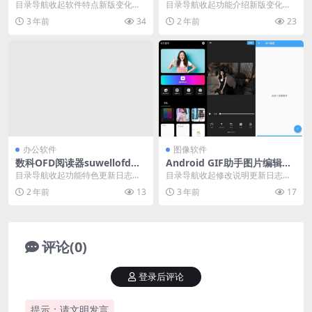
_10525 Stable(手机解压缩器)
AI手机浏览器 v2.6.1.022 支
目录导航收起软件特点新版变化下
目录导航收起功能介绍新版变化下
持扩展
载地址目录导航收起软件特点新版
载地址目录导航收起功能介绍新版
3 年前
34
2 年前
23
变化下载地址ZArc...
变化下载地址支持扩展...
办公软件
图像软件
数科OFD阅读器suwellofd
Android GIF助手图片编辑器
（5.0.24.1114）
3.9.7修改版
目录导航收起功能特色更新日志下
目录导航收起修改说明更新日志下
载地址目录导航收起功能特色更新
载地址目录导航收起修改说明更新
2 年前
13
3 年前
17
日志下载地址OFD(...
日志下载地址这个软件...
评论(0)
登录后评论
提示：请文明发言