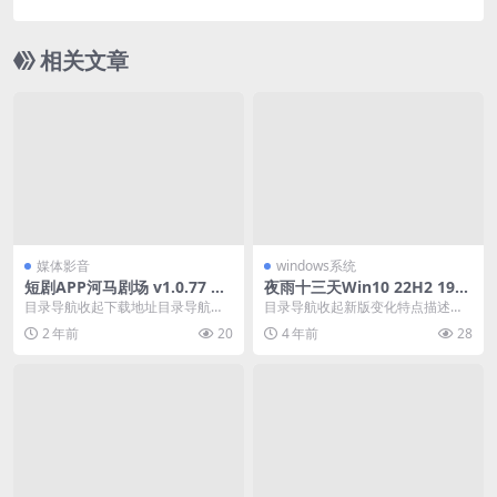
相关文章
媒体影音
windows系统
短剧APP河马剧场 v1.0.77 去
夜雨十三天Win10 22H2 1904
广告纯净版
5.2311 精简版
目录导航收起下载地址目录导航收
目录导航收起新版变化特点描述下
起下载地址河马剧场，是一款在线
载地址目录导航收起新版变化特点
2 年前
20
4 年前
28
短剧媒体平台，拥有丰...
描述下载地址微软Wi...