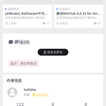
编程相关
社交娱乐
JetBrains_ReSharper中文激
微信WeChat 8.0.23 for Andr
活版v 2023.3.3
oid 官方正式版
目录导航收起新版变化下载地址目
目录导航收起新版变化下载地址目
录导航收起新版变化下载地址ReSh
录导航收起新版变化下载地址微信
3 年前
71
4 年前
21
arper Ul...
正式版 8.0.20...
评论(0)
登录后评论
提示：请文明发言
作者信息
tellshe
等级
永久会员
122
0
0