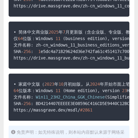
• 简体中文商业版
2025
年
7
月更新版（含企业版、专业版、教育版、
仅
64
位版：Windows 
11
 (business edition), version 
23
文件名称: zh-cn_windows_11_business_editions_version
SHA-
256
:  
1
e5dc4a71829624d36e742fa61c451417c700d598
• 家庭中文版（
2023
年
10
月初始版, 从
2024
64
位版本：Windows 
11
 (Home edition), version 
23
H2 (
文件名称: 
Win11_23H2_China_GGK_Chinese
(Simplified)_
SHA-
256
: BD4214407EEEEE3E08596C416CD5E9440C12BC1818
https://massgrave.dev/msdl/
#2861
免责声明：如无特殊说明，则本站内容默认来源于网络采