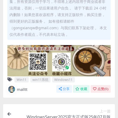
集，所有资源仅用于学习，不得将上述内容用于商业或者非
法用途，否则，一切后果请用户自负 。 请于下载后 24 小时
内删除！如果您喜欢该程序，请支持正版软件，购买注册，
得到更好的正版服务 。 如有侵权请邮件
（gongxianqw@gmail.com）与我们联系下架处理 。 本文
仅代表作者观点，不代表本站立场 。
Win11
win11系统
Windows11
malltt
分享
收藏
点赞(
0
)
上一篇
WindowsServer2025官方正式版25年07月版