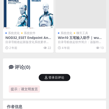
系统优化
系统软件
系统优化
聊天工具
NOD32_ESET Endpoint Anti
Win10 五笔输入助手 | wubi
virus 12.0.2038 nod32
Lex（10.9.0.0）
目录导航收起新版变化系统要求特
目录导航收起软件简介：该版特
点描述下载地址目录导航收起新版
点：下载地址：截图预览：目录导
2 年前
22
4 年前
13
变化系统要求特点描述...
航收起软件简介：该版特...
评论(0)
登录后评论
提示：请文明发言
作者信息