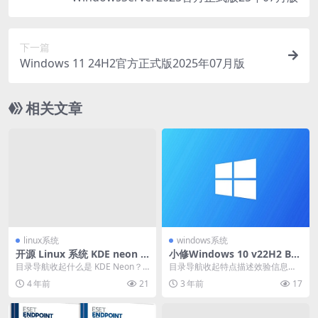
下一篇
Windows 11 24H2官方正式版2025年07月版
相关文章
linux系统
windows系统
开源 Linux 系统 KDE neon 2
小修Windows 10 v22H2 Bui
0220310 中文正式版发布
ld 19044.2788 太阳谷美化版
目录导航收起什么是 KDE Neon？K
目录导航收起特点描述效验信息下
DE neon 20220310 中文镜...
载地址目录导航收起特点描述效验
4 年前
21
3 年前
17
信息下载地址微软Wi...