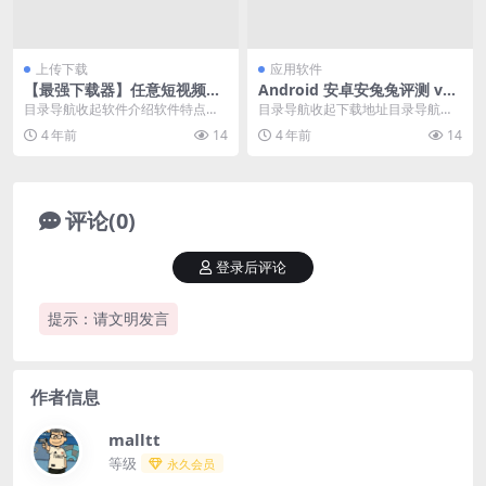
上传下载
应用软件
【最强下载器】任意短视频无
Android 安卓安兔兔评测 v9.
水印下载——万能下载器V1.2
3.7 去广告纯净版
目录导航收起软件介绍软件特点软
目录导航收起下载地址目录导航收
件优势修改说明下载地址目录导航
起下载地址安兔兔评测是一款专业
4 年前
14
4 年前
14
收起软件介绍软件特点...
级跑分软件，支持Vu...
评论(0)
登录后评论
提示：请文明发言
作者信息
malltt
等级
永久会员