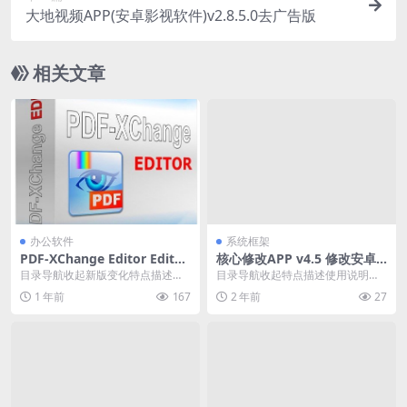
大地视频APP(安卓影视软件)v2.8.5.0去广告版
相关文章
办公软件
系统框架
PDF-XChange Editor Editor
核心修改APP v4.5 修改安卓
_10.6.0.397_中文修改版
系统签名效验模块
目录导航收起新版变化特点描述系
目录导航收起特点描述使用说明下
统要求下载地址目录导航收起新版
载地址目录导航收起特点描述使用
1 年前
167
2 年前
27
变化特点描述系统要求...
说明下载地址核心修改...