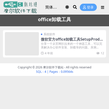
登录
office卸载工具
系统软件
微软官方office卸载工具SetupProd_O
ffScrub，亲测及使用教程
分享一个从官网扒拉来的一个神器工具，可以完
美解决办公软件安装、卸载等的问题。亲测...
4 年前
12
Copyright © 2026
摩尔软件下载站
- All rights reserved
SQL：4
|
Pages：0.09564s