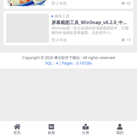
2 年前
40
媒体工具
屏幕截图工具_WinSnap_v6.2.0_中文
修改版
WinSnap是一款出自国外的顶级截图软件，它能
够轻松地捕捉屏幕截图。这款软件小...
2 年前
19
Copyright © 2026
摩尔软件下载站
- All rights reserved
SQL：4
|
Pages：0.10726s
首页
标签
分类
我的