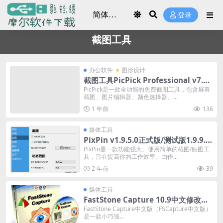
登录
截图工具
办公软件
图形设计
截图工具PicPick Professional v7.4.
0 中文修改绿色版
PicPick是一款全功能的免费截图工具，包含屏幕
截图、图片编辑器、颜色选择器、...
1 年前
136
媒体工具
PixPin v1.9.5.0正式版/测试版1.9.9.0
beta截图工具(贴图,长图,动图,文字识
PixPin是一款功能强大、使用简单的截图/贴图工
具，旨在提高你的工作效率。由作...
别)
2 年前
39
媒体工具
FastStone Capture 10.9中文修改绿
色便携版
FastStone Capture中文版（FSCapture中文版）
是一款小巧强...