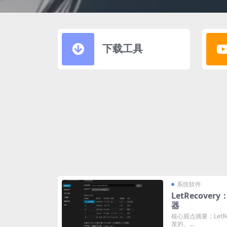
下载工具
系统软件
LetRecover
器
核心观点摘要：LetRec
发的、...