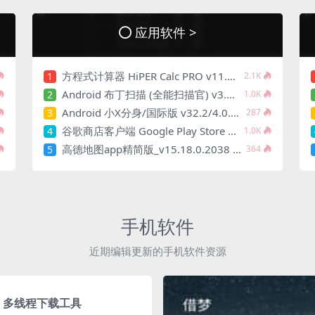
应用软件 >
方程式计算器 HiPER Calc PRO v11.2.4 艾泰计算器专业版
1
2.1K
Android 布丁扫描 (全能扫描官) v3.5.3.2 解锁会员AI高清版
2
1.0K
Android 小X分身/国际版 v32.2/4.0.2 Clone App_去更新解锁高级会员版
3
287
谷歌商店客户端 Google Play Store v47.7.19
4
1.0K
高德地图app精简版_v15.18.0.2038 去广告精简版
5
364
手机软件
近期编辑更新的手机软件资源
0.39 多线程下载工具