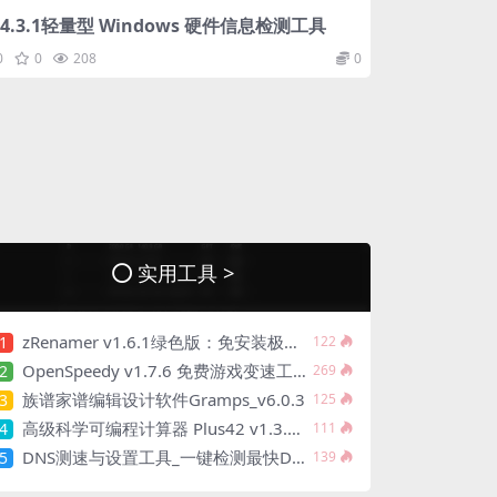
1.4.3.1轻量型 Windows 硬件信息检测工具
0
0
208
0
实用工具 >
zRenamer v1.6.1绿色版：免安装极速批量重命名
1
122
OpenSpeedy v1.7.6 免费游戏变速工具中文绿色版
2
269
族谱家谱编辑设计软件Gramps_v6.0.3
3
125
高级科学可编程计算器 Plus42 v1.3.8 汉化绿色版
4
111
DNS测速与设置工具_一键检测最快DNS，提升网页访问速度！
5
139