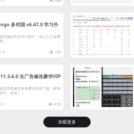
0
648
lingo 多邻国 v6.47.0 学习外
o是一款有趣的外语学习软件，在让人们免费
..
0
790
11.3.6.0 去广告修改豪华VIP
损音质歌曲支持免费试听及下载。酷我
件，供智...
0
4.5K
加载更多