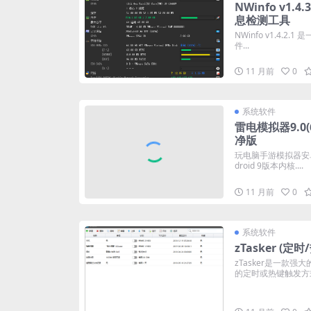
NWinfo v1.
息检测工具
NWinfo v1.4.2
件...
11 月前
0
系统软件
雷电模拟器9.0(6
净版
玩电脑手游模拟器安卓
droid 9版本内核....
11 月前
0
系统软件
zTasker (定
zTasker是一款
的定时或热键触发方式.