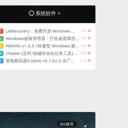
系统软件 >
LetRecovery：免费开源 Windows 重装神器
1
152
Windows超级管理器：打造桌面掌控者的终极工具箱
2
181
NWinfo v1.4.3.1轻量型 Windows 硬件信息检测工具
3
208
zTasker (定时/热键自动化任务工具) v2.3.1
4
648
雷电模拟器9.0(64) v9.1.62.0 去广告绿色纯净版
5
2.2K